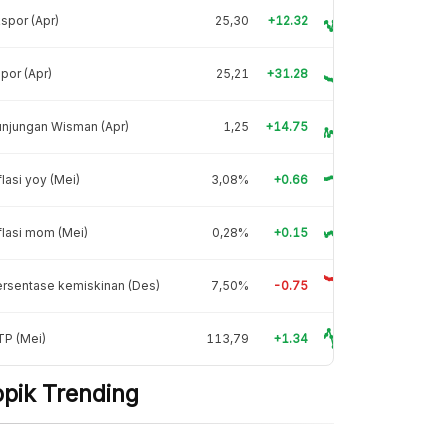
spor (Apr)
25,30
+12.32
por (Apr)
25,21
+31.28
njungan Wisman (Apr)
1,25
+14.75
flasi yoy (Mei)
3,08%
+0.66
flasi mom (Mei)
0,28%
+0.15
rsentase kemiskinan (Des)
7,50%
-0.75
TP (Mei)
113,79
+1.34
opik Trending