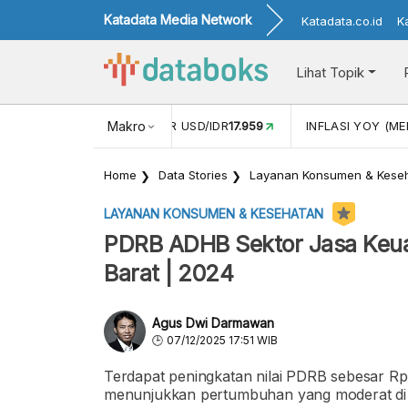
Katadata Media Network
Katadata.co.id
K
Lihat Topik
 (APR)
1,25
NILAI TUKAR USD/IDR
Makro
17.959
INFLASI YOY (MEI
Home
Data Stories
Layanan Konsumen & Kese
LAYANAN KONSUMEN & KESEHATAN
PDRB ADHB Sektor Jasa Keua
Barat | 2024
Agus Dwi Darmawan
07/12/2025 17:51 WIB
Terdapat peningkatan nilai PDRB sebesar Rp
menunjukkan pertumbuhan yang moderat di 