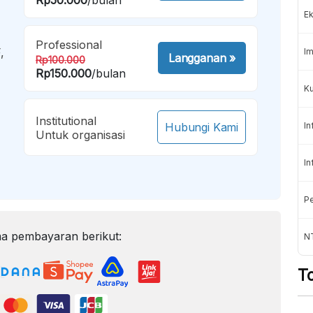
Ek
Professional
,
Im
Langganan
»
Rp100.000
Rp150.000
/bulan
Ku
Institutional
Hubungi Kami
In
Untuk organisasi
In
Pe
a pembayaran berikut:
N
T