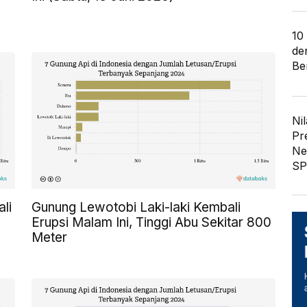
10
de
Ber
Nil
Pr
Ne
SP
li
Gunung Lewotobi Laki-laki Kembali
Erupsi Malam Ini, Tinggi Abu Sekitar 800
Meter