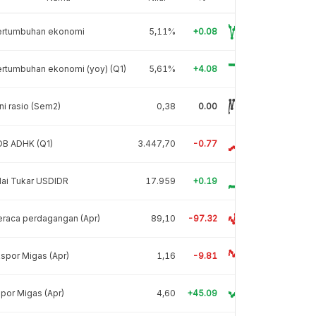
ertumbuhan ekonomi
5,11%
+0.08
rtumbuhan ekonomi (yoy) (Q1)
5,61%
+4.08
ni rasio (Sem2)
0,38
0.00
DB ADHK (Q1)
3.447,70
-0.77
lai Tukar USDIDR
17.959
+0.19
raca perdagangan (Apr)
89,10
-97.32
spor Migas (Apr)
1,16
-9.81
por Migas (Apr)
4,60
+45.09