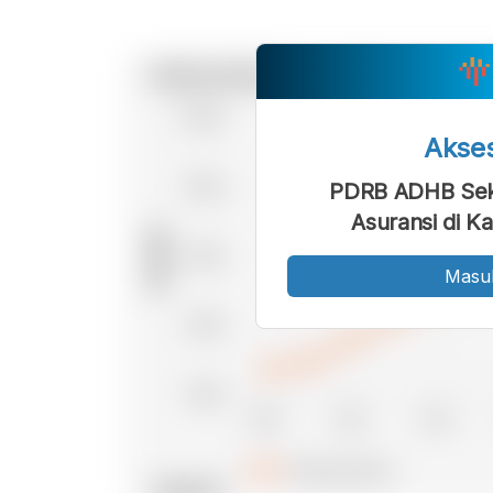
Akse
PDRB ADHB Sek
Asuransi di K
Masu