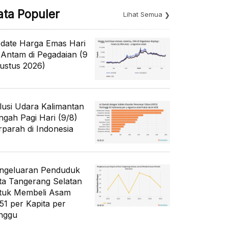
ata Populer
Lihat Semua
date Harga Emas Hari
i Antam di Pegadaian (9
ustus 2026)
lusi Udara Kalimantan
ngah Pagi Hari (9/8)
rparah di Indonesia
ngeluaran Penduduk
ta Tangerang Selatan
tuk Membeli Asam
51 per Kapita per
nggu