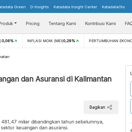
atadata Green
D-Insights
Katadata Insight Center
KatadataOto
Produk
Pricing
Tentang Kami
Kontribusi Kami
FA
)
3,08%
INFLASI MOM (MEI)
0,28%
PERTUMBUHAN EKON
hatan
ngan dan Asuransi di Kalimantan
Bagikan
 481,47 miliar dibandingkan tahun sebelumnya,
sektor keuangan dan asuransi.