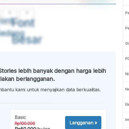
A
A
P
ont
Font
Pe
Sedang
Besar
Gi
P
tories lebih banyak dengan harga lebih
Ni
lakan berlangganan.
antu kami untuk menyajikan data berkualitas.
Ne
Ek
Basic
Im
Langganan
»
Rp100.000
Rp50.000
/bulan