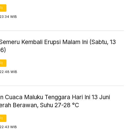
FI
 23:34 WIB
Semeru Kembali Erupsi Malam Ini (Sabtu, 13
26)
FI
 22:48 WIB
n Cuaca Maluku Tenggara Hari Ini 13 Juni
erah Berawan, Suhu 27-28 °C
FI
 22:43 WIB