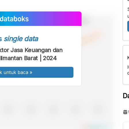
s
single data
tor Jasa Keuangan dan
alimantan Barat | 2024
k untuk baca
»
D