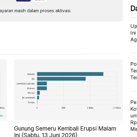
D
aran masih dalam proses aktivasi.
Up
In
Ag
Po
Te
Te
Pe
Ko
un
Rp
Gunung Semeru Kembali Erupsi Malam
Mi
Ini (Sabtu, 13 Juni 2026)