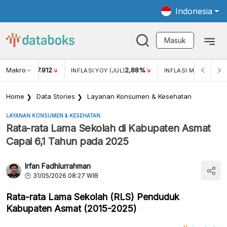
Indonesia
Masuk
Makro
17.912
2,88%
-
KAR USD/IDR
INFLASI YOY (JUL)
INFLASI MOM (JUL)
Home
Data Stories
Layanan Konsumen & Kesehatan
LAYANAN KONSUMEN & KESEHATAN
Rata-rata Lama Sekolah di Kabupaten Asmat
Capai 6,1 Tahun pada 2025
Irfan Fadhlurrahman
31/05/2026 08:27 WIB
Rata-rata Lama Sekolah (RLS) Penduduk
Kabupaten Asmat (2015-2025)