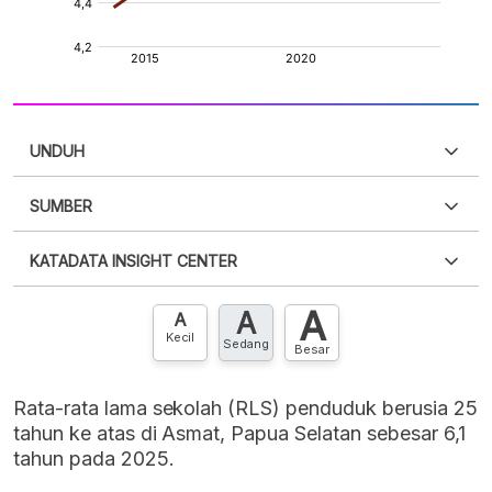
UNDUH
SUMBER
PDF
PNG
Silakan
login
untuk mengakses informasi ini
.
Belum
KATADATA INSIGHT CENTER
punya akun?
Silakan
Daftar sekarang
,
GRATIS!
XLS
EMBED
A
A
Hubungi sekarang »
A
Kecil
Sedang
Besar
Rata-rata lama sekolah (RLS) penduduk berusia 25
tahun ke atas di Asmat, Papua Selatan sebesar 6,1
tahun pada 2025.