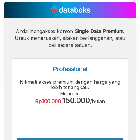
Anda mengakses konten
Single Data Premium.
Untuk meneruskan, silakan berlangganan, atau
beli secara satuan.
Professional
Nikmati akses premium dengan harga yang
lebih terjangkau.
Mulai dari
A
A
A
150.000
Rp300.000
/bulan
Font
Font
Font
Kecil
Sedang
Besar