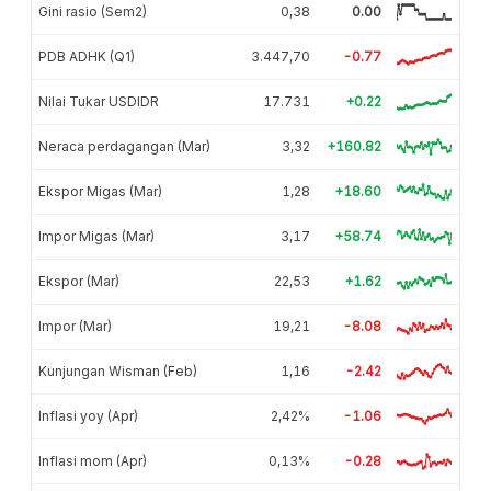
Gini rasio (Sem2)
0,38
0.00
PDB ADHK (Q1)
3.447,70
-0.77
Nilai Tukar USDIDR
17.731
+0.22
Neraca perdagangan (Mar)
3,32
+160.82
Ekspor Migas (Mar)
1,28
+18.60
Impor Migas (Mar)
3,17
+58.74
Ekspor (Mar)
22,53
+1.62
Impor (Mar)
19,21
-8.08
Kunjungan Wisman (Feb)
1,16
-2.42
Inflasi yoy (Apr)
2,42%
-1.06
Inflasi mom (Apr)
0,13%
-0.28