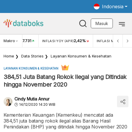
Indonesia
Masuk
Makro
17.731
2,42%
KAR USD/IDR
INFLASI YOY (APR)
INFLASI MOM (APR)
Home
Data Stories
Layanan Konsumen & Kesehatan
LAYANAN KONSUMEN & KESEHATAN
384,51 Juta Batang Rokok Ilegal yang Ditindak
hingga November 2020
Cindy Mutia Annur
14/12/2020 14:20 WIB
Kementerian Keuangan (Kemenkeu) mencatat ada
384,51 juta batang rokok ilegal alias Barang Hasil
Penindakan (BHP) yang ditindak hingga November 2020