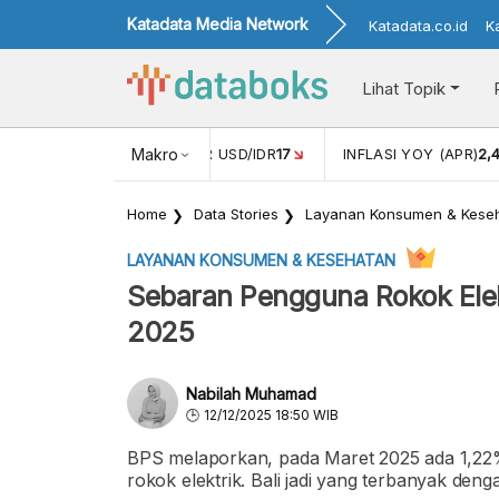
Katadata Media Network
Katadata.co.id
K
Lihat Topik
 (FEB)
1,16
NILAI TUKAR USD/IDR
Makro
17
INFLASI YOY (APR)
2,
Home
Data Stories
Layanan Konsumen & Kese
LAYANAN KONSUMEN & KESEHATAN
Sebaran Pengguna Rokok Elekt
2025
Nabilah Muhamad
12/12/2025 18:50 WIB
BPS melaporkan, pada Maret 2025 ada 1,22
rokok elektrik. Bali jadi yang terbanyak den