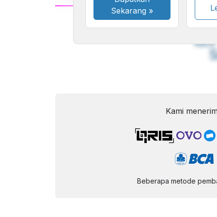
Le
Sekarang
»
A
Font
F
Kecil
Kami menerim
Beberapa metode pembay