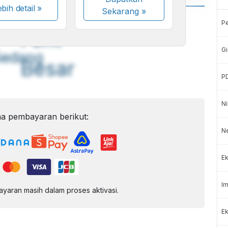
bih detail »
Sekarang
»
A
A
P
ont
Font
Gi
Sedang
Besar
P
Ni
a pembayaran berikut:
N
Ek
Im
aran masih dalam proses aktivasi.
Ek