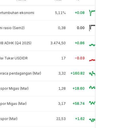
ertumbuhan ekonomi
5,11%
+0.08
ni rasio (Sem2)
0,38
0.00
DB ADHK (Q4 2025)
3.474,50
+0.86
lai Tukar USDIDR
17
-0.03
eraca perdagangan (Mar)
3,32
+160.82
spor Migas (Mar)
1,28
+18.60
por Migas (Mar)
3,17
+58.74
spor (Mar)
22,53
+1.62