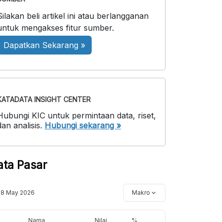
Silakan beli artikel ini atau berlangganan
untuk mengakses fitur sumber.
Dapatkan Sekarang »
KATADATA INSIGHT CENTER
Hubungi KIC untuk permintaan data, riset,
dan analisis.
Hubungi sekarang »
ata Pasar
18 May 2026
Makro
Nama
Nilai
%