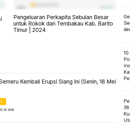
Ge
Pengeluaran Perkapita Sebulan Besar
i
Se
untuk Rokok dan Tembakau Kab. Barito
de
Timur | 2024
10
Po
In
Ka
Pe
emeru Kembali Erupsi Siang Ini (Senin, 18 Mei
Pe
FI
38
15:18 WIB
Ku
Ut