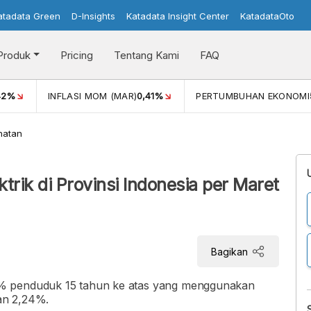
atadata Green
D-Insights
Katadata Insight Center
KatadataOto
Produk
Pricing
Tentang Kami
FAQ
42%
INFLASI MOM (MAR)
0,41%
PERTUMBUHAN EKONOMI
hatan
rik di Provinsi Indonesia per Maret
Bagikan
% penduduk 15 tahun ke atas yang menggunakan
gan 2,24%.