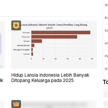
Im
K
In
In
Pe
NT
Hidup Lansia Indonesia Lebih Banyak
ik
Ditopang Keluarga pada 2025
T