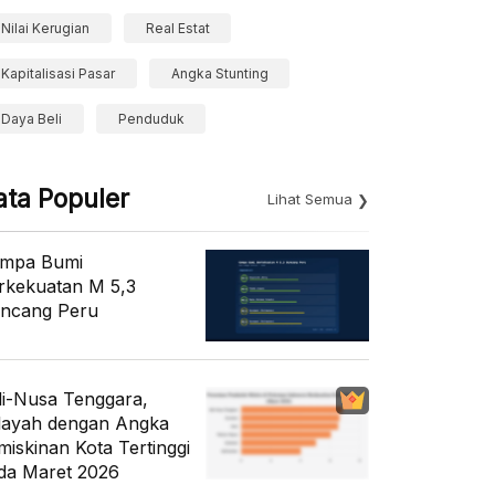
Nilai Kerugian
Real Estat
Kapitalisasi Pasar
Angka Stunting
Daya Beli
Penduduk
ata Populer
Lihat Semua
mpa Bumi
rkekuatan M 5,3
ncang Peru
li-Nusa Tenggara,
layah dengan Angka
miskinan Kota Tertinggi
da Maret 2026