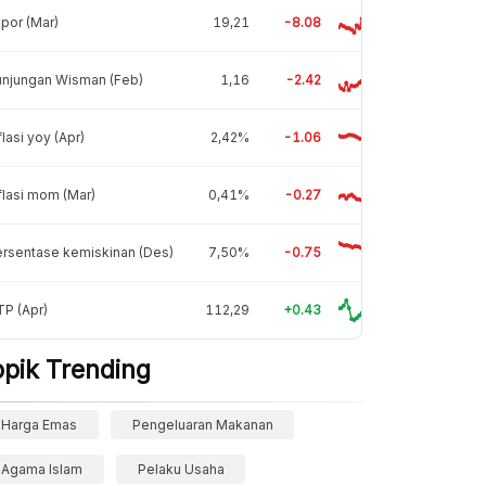
por (Mar)
19,21
-8.08
unjungan Wisman (Feb)
1,16
-2.42
flasi yoy (Apr)
2,42%
-1.06
flasi mom (Mar)
0,41%
-0.27
rsentase kemiskinan (Des)
7,50%
-0.75
P (Apr)
112,29
+0.43
opik Trending
Harga Emas
Pengeluaran Makanan
Agama Islam
Pelaku Usaha