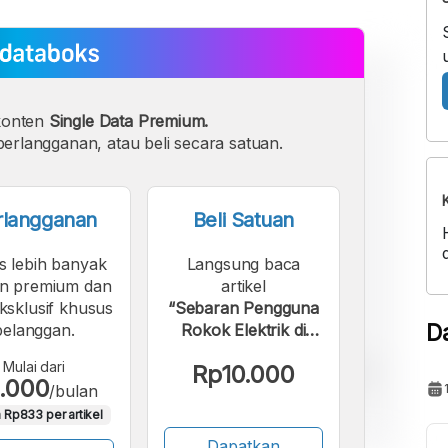
konten
Single Data Premium.
erlangganan, atau beli secara satuan.
rlangganan
Beli Satuan
s lebih banyak
Langsung baca
n premium dan
artikel
eksklusif khusus
“Sebaran Pengguna
D
pelanggan.
Rokok Elektrik di
Provinsi Indonesia
Mulai dari
Rp10.000
per Maret 2025 ”.
.000
/bulan
 Rp833 per artikel
Dapatkan