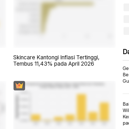
D
Skincare Kantongi Inflasi Tertinggi,
Tembus 11,43% pada April 2026
Ge
Be
Gu
Ba
Wi
Ke
pa