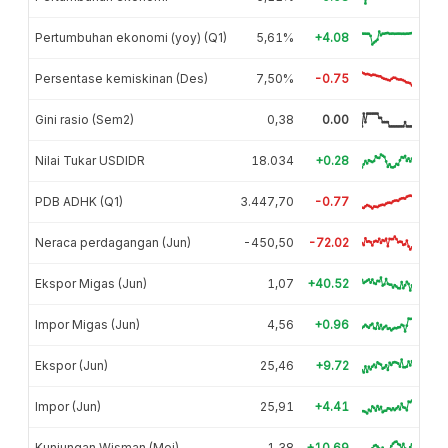
Pertumbuhan ekonomi (yoy) (Q1)
5,61%
+4.08
Persentase kemiskinan (Des)
7,50%
-0.75
Gini rasio (Sem2)
0,38
0.00
Nilai Tukar USDIDR
18.034
+0.28
PDB ADHK (Q1)
3.447,70
-0.77
Neraca perdagangan (Jun)
-450,50
-72.02
Ekspor Migas (Jun)
1,07
+40.52
Impor Migas (Jun)
4,56
+0.96
Ekspor (Jun)
25,46
+9.72
Impor (Jun)
25,91
+4.41
Kunjungan Wisman (Mei)
1,38
+10.69