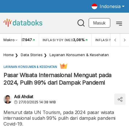
Indonesia
Masuk
Makro
17.947
3,08%
UKAR USD/IDR
INFLASI YOY (MEI)
INFLASI MOM (MEI)
Home
Data Stories
Layanan Konsumen & Kesehatan
LAYANAN KONSUMEN & KESEHATAN
Pasar Wisata Internasional Menguat pada
2024, Pulih 99% dari Dampak Pandemi
Adi Ahdiat
27/03/2025 14:38 WIB
Menurut data UN Tourism, pada 2024 pasar wisata
internasional sudah 99% pulih dari dampak pandemi
Covid-19.