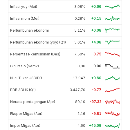
Inflasi yoy (Mei)
3,08%
+0.66
Inflasi mom (Mei)
0,28%
+0.15
Pertumbuhan ekonomi
5,11%
+0.08
Pertumbuhan ekonomi (yoy) (Q1)
5,61%
+4.08
Persentase kemiskinan (Des)
7,50%
-0.75
Gini rasio (Sem2)
0,38
0.00
Nilai Tukar USDIDR
17.947
+0.60
PDB ADHK (Q1)
3.447,70
-0.77
Neraca perdagangan (Apr)
89,10
-97.32
Ekspor Migas (Apr)
1,16
-9.81
Impor Migas (Apr)
4,60
+45.09