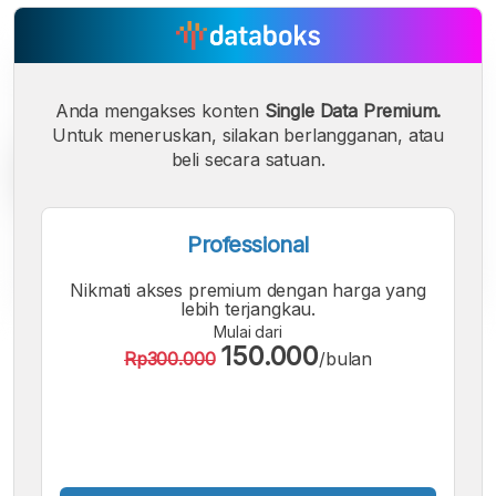
Anda mengakses konten
Single Data Premium.
Untuk meneruskan, silakan berlangganan, atau
beli secara satuan.
Professional
Nikmati akses premium dengan harga yang
lebih terjangkau.
Mulai dari
A
A
A
150.000
Rp300.000
/bulan
Font
Font
Font
Kecil
Sedang
Besar