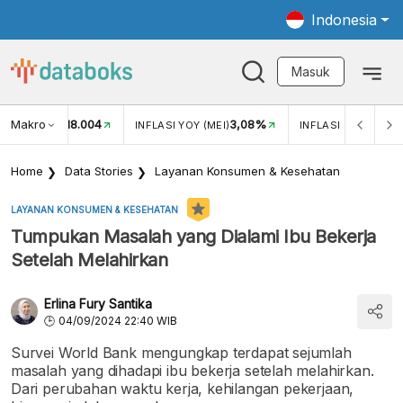
Indonesia
Masuk
Makro
18.004
3,08%
UKAR USD/IDR
INFLASI YOY (MEI)
INFLASI MOM (MEI)
Home
Data Stories
Layanan Konsumen & Kesehatan
LAYANAN KONSUMEN & KESEHATAN
Tumpukan Masalah yang Dialami Ibu Bekerja
Setelah Melahirkan
Erlina Fury Santika
04/09/2024 22:40 WIB
Survei World Bank mengungkap terdapat sejumlah
masalah yang dihadapi ibu bekerja setelah melahirkan.
Dari perubahan waktu kerja, kehilangan pekerjaan,