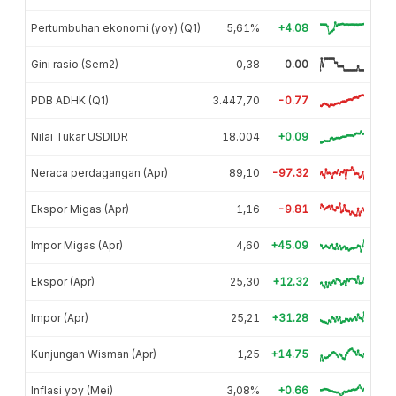
Pertumbuhan ekonomi (yoy) (Q1)
5,61%
+4.08
Gini rasio (Sem2)
0,38
0.00
PDB ADHK (Q1)
3.447,70
-0.77
Nilai Tukar USDIDR
18.004
+0.09
Neraca perdagangan (Apr)
89,10
-97.32
Ekspor Migas (Apr)
1,16
-9.81
Impor Migas (Apr)
4,60
+45.09
Ekspor (Apr)
25,30
+12.32
Impor (Apr)
25,21
+31.28
Kunjungan Wisman (Apr)
1,25
+14.75
Inflasi yoy (Mei)
3,08%
+0.66