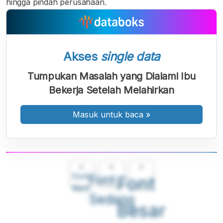
hingga pindah perusahaan.
Akses
single data
Tumpukan Masalah yang Dialami Ibu
Bekerja Setelah Melahirkan
Masuk untuk baca
»
A
A
A
Font
Font
Font
Kecil
Sedang
Besar