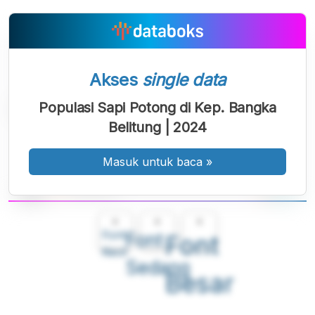
Akses
single data
Populasi Sapi Potong di Kep. Bangka
Belitung | 2024
Masuk untuk baca
»
A
A
A
Font
Font
Font
Kecil
Sedang
Besar