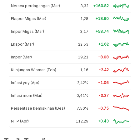
Neraca perdagangan (Mar)
3,32
+160.82
Ekspor Migas (Mar)
1,28
+18.60
Impor Migas (Mar)
3,17
+58.74
Ekspor (Mar)
22,53
+1.62
Impor (Mar)
19,21
-8.08
Kunjungan Wisman (Feb)
1,16
-2.42
Inflasi yoy (Apr)
2,42%
-1.06
Inflasi mom (Mar)
0,41%
-0.27
Persentase kemiskinan (Des)
7,50%
-0.75
NTP (Apr)
112,29
+0.43