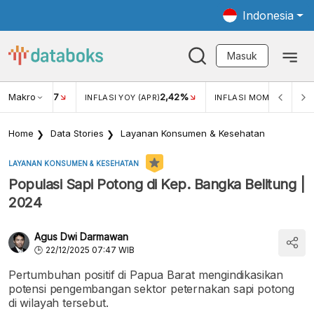
Indonesia
Masuk
Makro
17
2,42%
0,4
KAR USD/IDR
INFLASI YOY (APR)
INFLASI MOM (MAR)
Home
Data Stories
Layanan Konsumen & Kesehatan
LAYANAN KONSUMEN & KESEHATAN
Populasi Sapi Potong di Kep. Bangka Belitung |
2024
Agus Dwi Darmawan
22/12/2025 07:47 WIB
Pertumbuhan positif di Papua Barat mengindikasikan
potensi pengembangan sektor peternakan sapi potong
di wilayah tersebut.