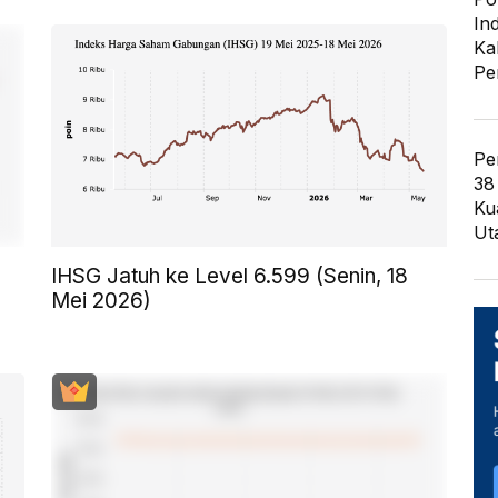
In
Ka
Pe
Pe
38
Ku
Ut
IHSG Jatuh ke Level 6.599 (Senin, 18
Mei 2026)