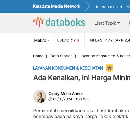
Katadata Media Network
Katadata.co.id
K
Lihat Topik
 (FEB)
1,16
NILAI TUKAR USD/IDR
Makro
17
INFLASI YOY (APR)
2,
Home
Data Stories
Layanan Konsumen & Kese
LAYANAN KONSUMEN & KESEHATAN
Ada Kenaikan, Ini Harga Mini
Cindy Mutia Annur
05/01/2024 13:53 WIB
Pemerintah menaikkan cukai hasil tembakau d
berimbas pada naiknya harga rokok elektrik d