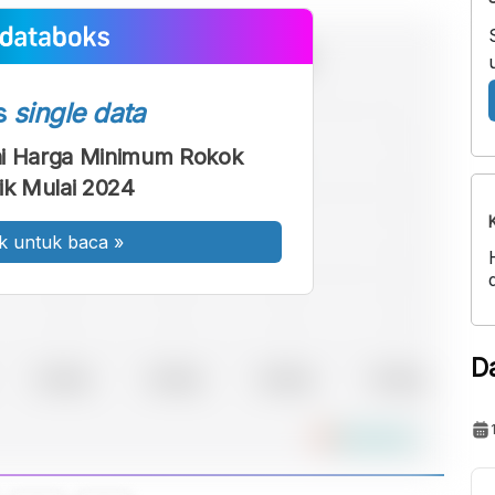
s
single data
ni Harga Minimum Rokok
rik Mulai 2024
k untuk baca
»
D