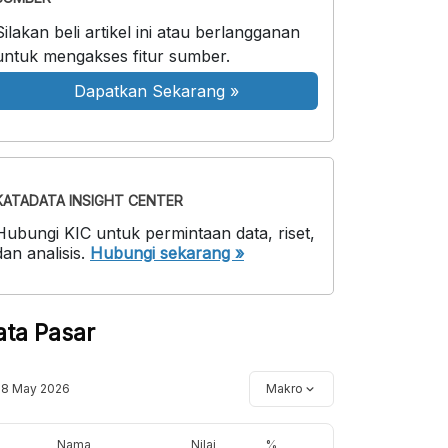
Silakan beli artikel ini atau berlangganan
untuk mengakses fitur sumber.
Dapatkan Sekarang
»
KATADATA INSIGHT CENTER
Hubungi KIC untuk permintaan data, riset,
dan analisis.
Hubungi sekarang »
ata Pasar
18 May 2026
Makro
Nama
Nilai
%