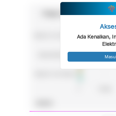
Akse
Ada Kenaikan, I
Elekt
Masu