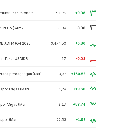
ertumbuhan ekonomi
5,11%
+0.08
ni rasio (Sem2)
0,38
0.00
DB ADHK (Q4 2025)
3.474,50
+0.86
lai Tukar USDIDR
17
-0.03
eraca perdagangan (Mar)
3,32
+160.82
spor Migas (Mar)
1,28
+18.60
por Migas (Mar)
3,17
+58.74
spor (Mar)
22,53
+1.62