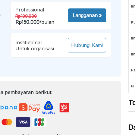
Im
Professional
,
Langganan
»
Rp100.000
Rp150.000
/bulan
K
In
Institutional
Hubungi Kami
Untuk organisasi
In
Pe
NT
a pembayaran berikut:
T
D