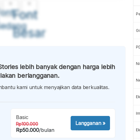
A
A
ont
Font
P
Sedang
Besar
Gi
P
Ni
tories lebih banyak dengan harga lebih
lakan berlangganan.
N
antu kami untuk menyajikan data berkualitas.
Ek
Im
Basic
Langganan
»
Rp100.000
Rp50.000
/bulan
Ek