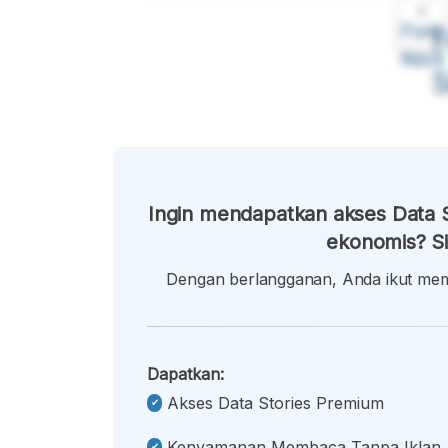
A
Font
F
Kecil
Ingin mendapatkan akses Data S
ekonomis? Si
Dengan berlangganan, Anda ikut memb
Dapatkan:
Akses Data Stories Premium
Kenyamanan Membaca Tanpa Iklan