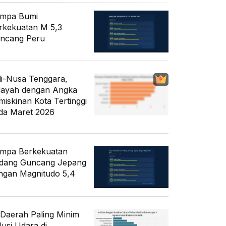
mpa Bumi
rkekuatan M 5,3
ncang Peru
li-Nusa Tenggara,
layah dengan Angka
miskinan Kota Tertinggi
da Maret 2026
mpa Berkekuatan
dang Guncang Jepang
ngan Magnitudo 5,4
 Daerah Paling Minim
lusi Udara di