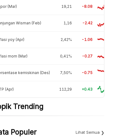
por (Mar)
19,21
-8.08
unjungan Wisman (Feb)
1,16
-2.42
flasi yoy (Apr)
2,42%
-1.06
flasi mom (Mar)
0,41%
-0.27
rsentase kemiskinan (Des)
7,50%
-0.75
P (Apr)
112,29
+0.43
opik Trending
ata Populer
Lihat Semua