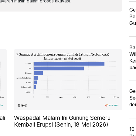
aran masih dalam proses aktivasi.
Ge
Be
Gu
Ba
Wi
Ke
pa
Ge
Se
de
li
Waspada! Malam Ini Gunung Semeru
Kembali Erupsi (Senin, 18 Mei 2026)
10
Po