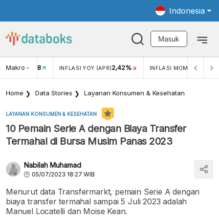
Indonesia
Masuk
Makro
18
2,42%
0,1
KAR USD/IDR
INFLASI YOY (APR)
INFLASI MOM (APR)
Home
Data Stories
Layanan Konsumen & Kesehatan
LAYANAN KONSUMEN & KESEHATAN
10 Pemain Serie A dengan Biaya Transfer
Termahal di Bursa Musim Panas 2023
Nabilah Muhamad
05/07/2023 18:27 WIB
Menurut data Transfermarkt, pemain Serie A dengan
biaya transfer termahal sampai 5 Juli 2023 adalah
Manuel Locatelli dan Moise Kean.