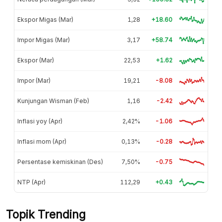
Ekspor Migas (Mar)
1,28
+18.60
Impor Migas (Mar)
3,17
+58.74
Ekspor (Mar)
22,53
+1.62
Impor (Mar)
19,21
-8.08
Kunjungan Wisman (Feb)
1,16
-2.42
Inflasi yoy (Apr)
2,42%
-1.06
Inflasi mom (Apr)
0,13%
-0.28
Persentase kemiskinan (Des)
7,50%
-0.75
NTP (Apr)
112,29
+0.43
Topik Trending