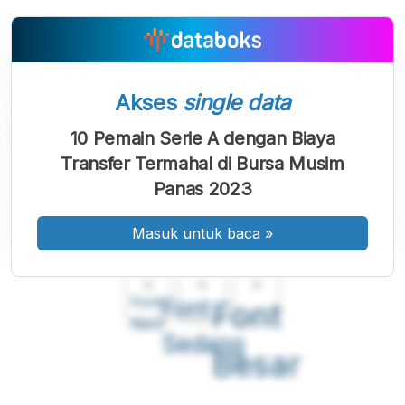
Akses
single data
10 Pemain Serie A dengan Biaya
Transfer Termahal di Bursa Musim
Panas 2023
Masuk untuk baca
»
A
A
A
Font
Font
Font
Kecil
Sedang
Besar