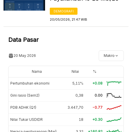
DEMOGRAFI
20/05/2026, 21:47 WIB
Data Pasar
20 May 2026
Makro
Nama
Nilai
%
Pertumbuhan ekonomi
5,11%
+0.08
Gini rasio (Sem2)
0,38
0.00
PDB ADHK (Q1)
3.447,70
-0.77
Nilai Tukar USDIDR
18
+0.30
Neraca perdagangan (Mar)
3,32
+160.82