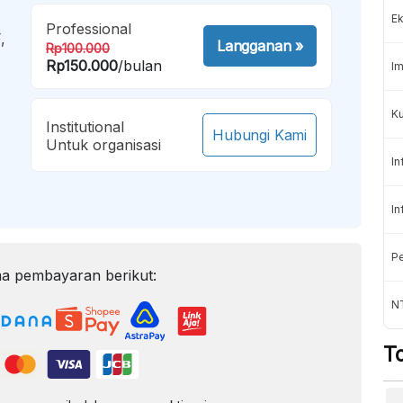
Ek
Professional
,
Langganan
»
Rp100.000
Rp150.000
/bulan
Im
Ku
Institutional
Hubungi Kami
Untuk organisasi
In
In
Pe
a pembayaran berikut:
N
T