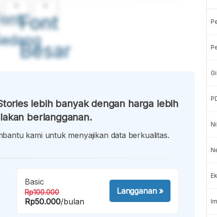
A
A
ont
Font
P
Sedang
Besar
Pe
Gi
P
tories lebih banyak dengan harga lebih
lakan berlangganan.
Ni
antu kami untuk menyajikan data berkualitas.
Ne
Ek
Basic
Langganan
»
Rp100.000
Rp50.000
/bulan
Im