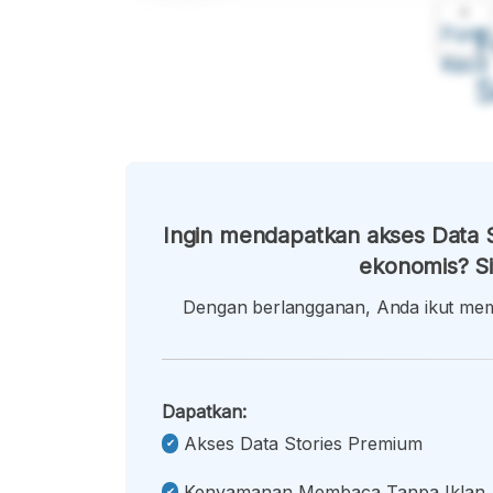
A
Font
F
Kecil
Ingin mendapatkan akses Data S
ekonomis? Si
Dengan berlangganan, Anda ikut memb
Dapatkan:
Akses Data Stories Premium
Kenyamanan Membaca Tanpa Iklan