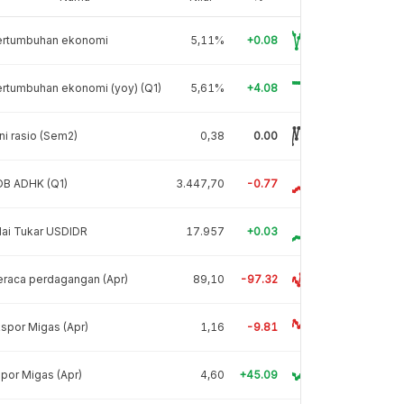
ertumbuhan ekonomi
5,11%
+0.08
rtumbuhan ekonomi (yoy) (Q1)
5,61%
+4.08
ni rasio (Sem2)
0,38
0.00
DB ADHK (Q1)
3.447,70
-0.77
lai Tukar USDIDR
17.957
+0.03
raca perdagangan (Apr)
89,10
-97.32
spor Migas (Apr)
1,16
-9.81
por Migas (Apr)
4,60
+45.09