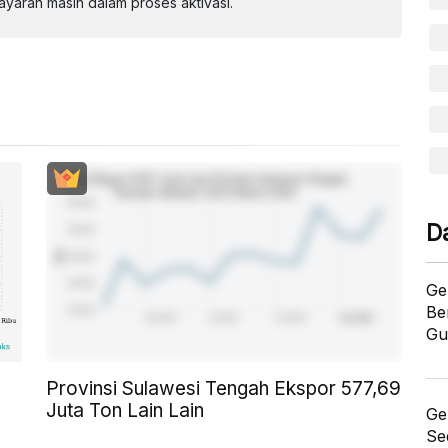
aran masih dalam proses aktivasi.
D
Ge
Be
Gu
Provinsi Sulawesi Tengah Ekspor 577,69
Juta Ton Lain Lain
Ge
Se