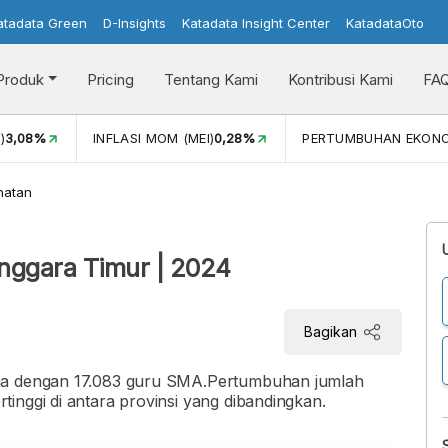
atadata Green
D-Insights
Katadata Insight Center
KatadataOto
Produk
Pricing
Tentang Kami
Kontribusi Kami
FA
)
3,08%
INFLASI MOM (MEI)
0,28%
PERTUMBUHAN EKON
hatan
nggara Timur | 2024
Bagikan
ima dengan 17.083 guru SMA.Pertumbuhan jumlah
inggi di antara provinsi yang dibandingkan.