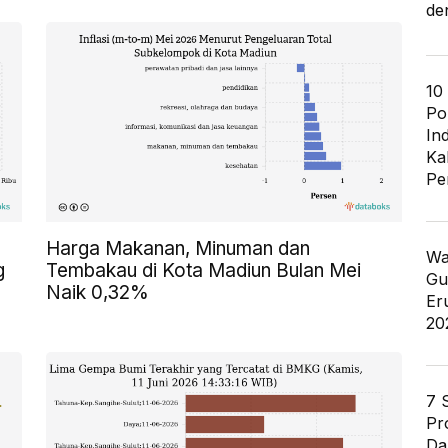
de
10
Po
In
Ka
Pe
Harga Makanan, Minuman dan
Wa
g
Tembakau di Kota Madiun Bulan Mei
Gu
Naik 0,32%
Er
20
7 
Pr
Da