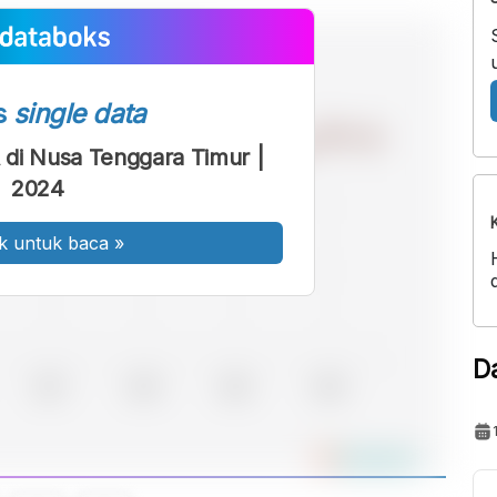
s
single data
di Nusa Tenggara Timur |
2024
k untuk baca
»
D