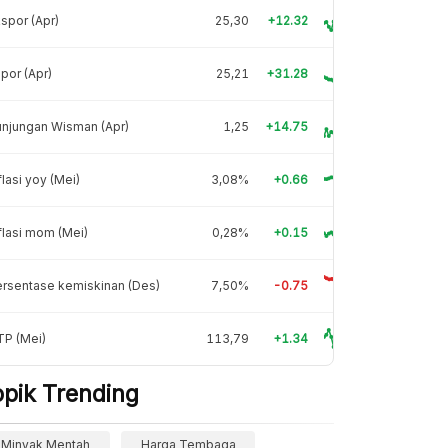
spor (Apr)
25,30
+12.32
por (Apr)
25,21
+31.28
njungan Wisman (Apr)
1,25
+14.75
flasi yoy (Mei)
3,08%
+0.66
flasi mom (Mei)
0,28%
+0.15
rsentase kemiskinan (Des)
7,50%
-0.75
TP (Mei)
113,79
+1.34
opik Trending
Minyak Mentah
Harga Tembaga