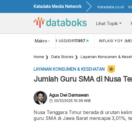
Katadata Media Network
Katadata.co.id
K
Lihat Topik
 (APR)
1,25
NILAI TUKAR USD/IDR
Makro
17.957
INFLASI YOY (MEI
Home
Data Stories
Layanan Konsumen & Kese
LAYANAN KONSUMEN & KESEHATAN
Jumlah Guru SMA di Nusa Te
Agus Dwi Darmawan
20/12/2025 10:39 WIB
Nusa Tenggara Timur berada di urutan kel
guru SMA di Jawa Barat mencapai 3,01%, tert