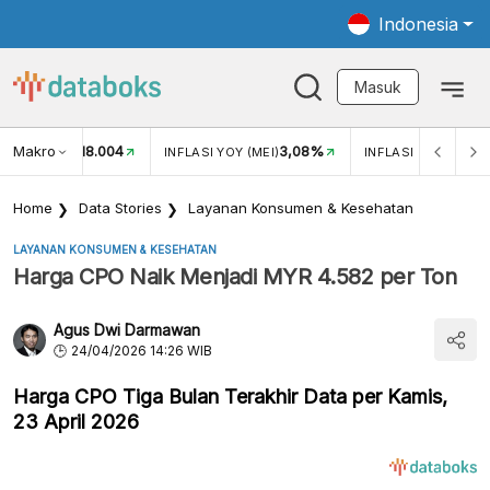
Indonesia
Masuk
Makro
18.004
3,08%
UKAR USD/IDR
INFLASI YOY (MEI)
INFLASI MOM (MEI)
Home
Data Stories
Layanan Konsumen & Kesehatan
LAYANAN KONSUMEN & KESEHATAN
Harga CPO Naik Menjadi MYR 4.582 per Ton
Agus Dwi Darmawan
24/04/2026 14:26 WIB
Harga CPO Tiga Bulan Terakhir Data per Kamis,
23 April 2026