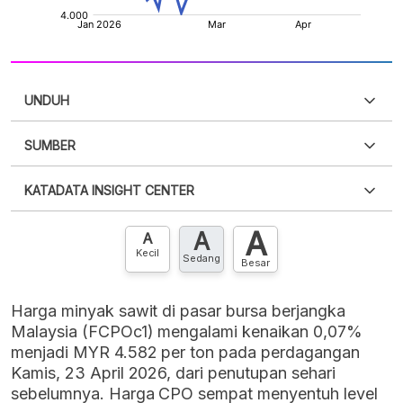
UNDUH
SUMBER
PDF
PNG
Silakan
login
untuk mengakses informasi ini
.
Belum
KATADATA INSIGHT CENTER
punya akun?
Silakan
Daftar sekarang
,
GRATIS!
XLS
EMBED
A
A
Hubungi sekarang »
A
Kecil
Sedang
Besar
Harga minyak sawit di pasar bursa berjangka
Malaysia (FCPOc1) mengalami kenaikan 0,07%
menjadi MYR 4.582 per ton pada perdagangan
Kamis, 23 April 2026, dari penutupan sehari
sebelumnya. Harga CPO sempat menyentuh level