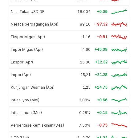
Nilai Tukar USDIDR
18.004
+0.09
Neraca perdagangan (Apr)
89,10
-97.32
Ekspor Migas (Apr)
1,16
-9.81
Impor Migas (Apr)
4,60
+45.09
Ekspor (Apr)
25,30
+12.32
Impor (Apr)
25,21
+31.28
Kunjungan Wisman (Apr)
1,25
+14.75
Inflasi yoy (Mei)
3,08%
+0.66
Inflasi mom (Mei)
0,28%
+0.15
Persentase kemiskinan (Des)
7,50%
-0.75
NTP (Mei)
113,79
+1.34