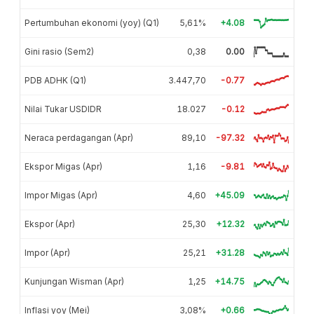
Pertumbuhan ekonomi (yoy) (Q1)
5,61%
+4.08
Gini rasio (Sem2)
0,38
0.00
PDB ADHK (Q1)
3.447,70
-0.77
Nilai Tukar USDIDR
18.027
-0.12
Neraca perdagangan (Apr)
89,10
-97.32
Ekspor Migas (Apr)
1,16
-9.81
Impor Migas (Apr)
4,60
+45.09
Ekspor (Apr)
25,30
+12.32
Impor (Apr)
25,21
+31.28
Kunjungan Wisman (Apr)
1,25
+14.75
Inflasi yoy (Mei)
3,08%
+0.66