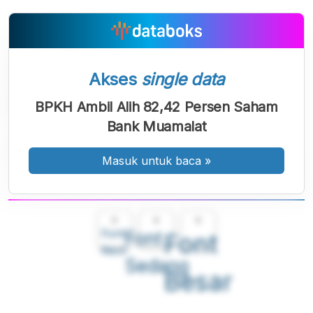
Akses
single data
BPKH Ambil Alih 82,42 Persen Saham
Bank Muamalat
Masuk untuk baca
»
A
A
A
Font
Font
Font
Kecil
Sedang
Besar