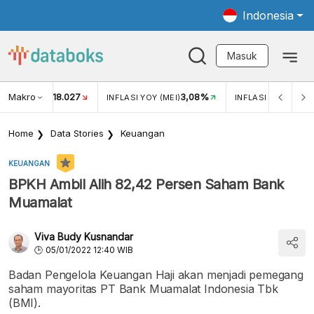
Indonesia
Masuk
Makro
18.027
3,08%
UKAR USD/IDR
INFLASI YOY (MEI)
INFLASI MOM (MEI)
Home
Data Stories
Keuangan
KEUANGAN
BPKH Ambil Alih 82,42 Persen Saham Bank
Muamalat
Viva Budy Kusnandar
05/01/2022 12:40 WIB
Badan Pengelola Keuangan Haji akan menjadi pemegang
saham mayoritas PT Bank Muamalat Indonesia Tbk
(BMI).