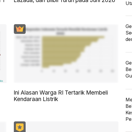
 I
Lazada, dan Blibli Turun pada Juni 2026
Ut
Ge
Se
de
Ge
Be
Gu
Ini Alasan Warga RI Tertarik Membeli
Kendaraan Listrik
Me
Be
Ke
Pe