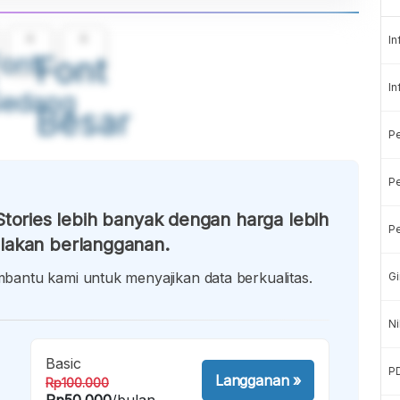
A
A
In
ont
Font
In
Sedang
Besar
P
Pe
tories lebih banyak dengan harga lebih
Pe
lakan berlangganan.
antu kami untuk menyajikan data berkualitas.
Gi
Ni
Basic
P
Langganan
»
Rp100.000
Rp50.000
/bulan