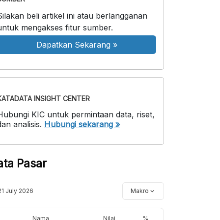
Silakan beli artikel ini atau berlangganan
untuk mengakses fitur sumber.
Dapatkan Sekarang
»
KATADATA INSIGHT CENTER
Hubungi KIC untuk permintaan data, riset,
dan analisis.
Hubungi sekarang »
ata Pasar
21 July 2026
Makro
Nama
Nilai
%