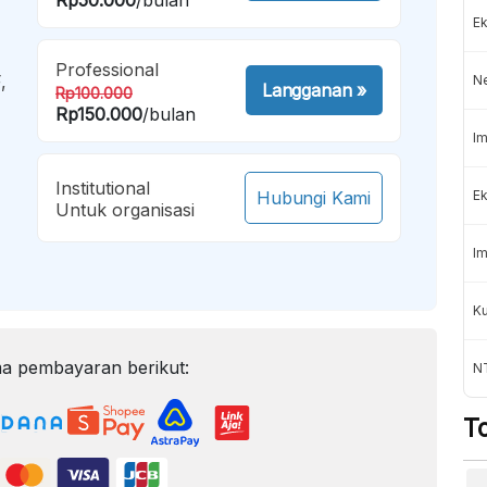
Ek
Professional
,
N
Langganan
»
Rp100.000
Rp150.000
/bulan
Im
Institutional
Hubungi Kami
Ek
Untuk organisasi
Im
K
a pembayaran berikut:
NT
T