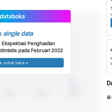
s
single data
Ekspektasi Penghasilan
imistis pada Februari 2022
k untuk baca
»
D