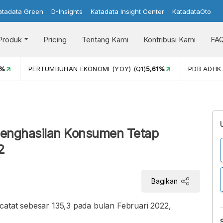
atadata Green
D-Insights
Katadata Insight Center
KatadataOto
Produk
Pricing
Tentang Kami
Kontribusi Kami
FA
1%
PERTUMBUHAN EKONOMI (YOY) (Q1)
5,61%
PDB ADHK 
Penghasilan Konsumen Tetap
2
Bagikan
catat sebesar 135,3 pada bulan Februari 2022,