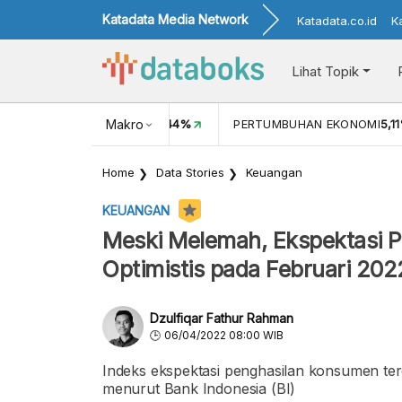
Katadata Media Network
Katadata.co.id
K
Lihat Topik
%
INFLASI MOM (JUN)
Makro
0,44%
PERTUMBUHAN EKONOMI
5,1
Home
Data Stories
Keuangan
KEUANGAN
Meski Melemah, Ekspektasi 
Optimistis pada Februari 202
Dzulfiqar Fathur Rahman
06/04/2022 08:00 WIB
Indeks ekspektasi penghasilan konsumen ter
menurut Bank Indonesia (BI)