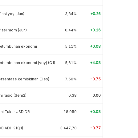
flasi yoy (Jun)
3,34%
+0.26
flasi mom (Jun)
0,44%
+0.16
ertumbuhan ekonomi
5,11%
+0.08
rtumbuhan ekonomi (yoy) (Q1)
5,61%
+4.08
rsentase kemiskinan (Des)
7,50%
-0.75
ni rasio (Sem2)
0,38
0.00
lai Tukar USDIDR
18.059
+0.08
DB ADHK (Q1)
3.447,70
-0.77