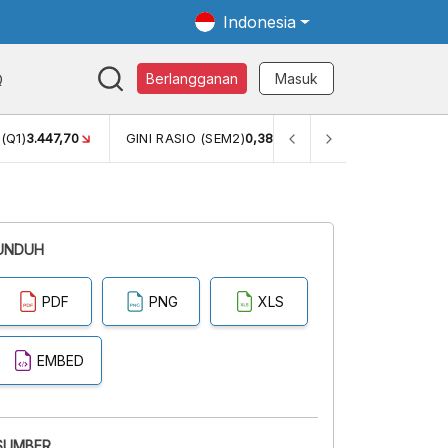
Indonesia
Q
Berlangganan
Masuk
(Q1)
3.447,70
GINI RASIO (SEM2)
0,38
PERSENTASE KEMISKI
UNDUH
PDF
PNG
XLS
EMBED
SUMBER