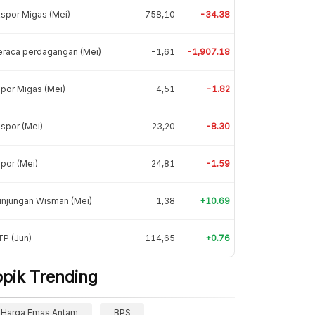
spor Migas (Mei)
758,10
-34.38
eraca perdagangan (Mei)
-1,61
-1,907.18
por Migas (Mei)
4,51
-1.82
spor (Mei)
23,20
-8.30
por (Mei)
24,81
-1.59
unjungan Wisman (Mei)
1,38
+10.69
P (Jun)
114,65
+0.76
opik Trending
Harga Emas Antam
BPS