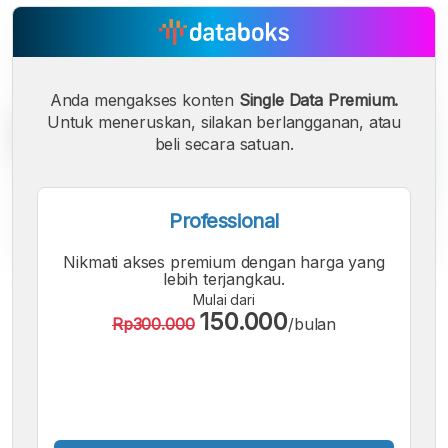
Anda mengakses konten
Single Data Premium.
Untuk meneruskan, silakan berlangganan, atau
beli secara satuan.
Professional
Nikmati akses premium dengan harga yang
lebih terjangkau.
A
A
A
Mulai dari
Font
Font
Font
150.000
Rp300.000
/bulan
Kecil
Sedang
Besar