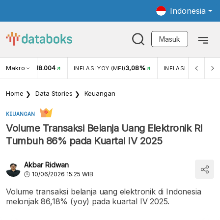
Indonesia
Masuk
Makro
18.004
3,08%
UKAR USD/IDR
INFLASI YOY (MEI)
INFLASI MOM (MEI)
Home
Data Stories
Keuangan
KEUANGAN
Volume Transaksi Belanja Uang Elektronik RI
Tumbuh 86% pada Kuartal IV 2025
Akbar Ridwan
10/06/2026 15:25 WIB
Volume transaksi belanja uang elektronik di Indonesia
melonjak 86,18% (yoy) pada kuartal IV 2025.