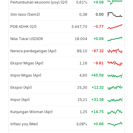
Pertumbuhan ekonomi (yoy) (Q1)
5,61%
+4.08
Gini rasio (Sem2)
0,38
0.00
PDB ADHK (Q1)
3.447,70
-0.77
Nilai Tukar USDIDR
18.004
+0.09
Neraca perdagangan (Apr)
89,10
-97.32
Ekspor Migas (Apr)
1,16
-9.81
Impor Migas (Apr)
4,60
+45.09
Ekspor (Apr)
25,30
+12.32
Impor (Apr)
25,21
+31.28
Kunjungan Wisman (Apr)
1,25
+14.75
Inflasi yoy (Mei)
3,08%
+0.66