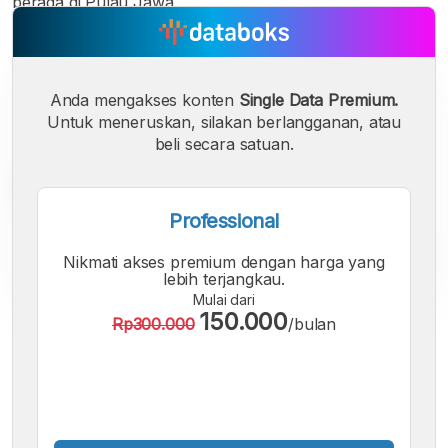
berada di Pulau Jawa.
Anda mengakses konten
Single Data Premium.
Untuk meneruskan, silakan berlangganan, atau
beli secara satuan.
Professional
Nikmati akses premium dengan harga yang
lebih terjangkau.
Mulai dari
150.000
Rp300.000
/bulan
A
A
A
Font
Font
Font
Kecil
Sedang
Besar