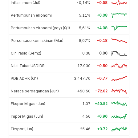
Inflasi mom (Jul)
-0,14%
-0.58
Pertumbuhan ekonomi
5,11%
+0.08
Pertumbuhan ekonomi (yoy) (Q1)
5,61%
+4.08
Persentase kemiskinan (Mar)
8,07%
-0.18
Gini rasio (Sem2)
0,38
0.00
Nilai Tukar USDIDR
17.930
-0.50
PDB ADHK (Q1)
3.447,70
-0.77
Neraca perdagangan (Jun)
-450,50
-72.02
Ekspor Migas (Jun)
1,07
+40.52
Impor Migas (Jun)
4,56
+0.96
Ekspor (Jun)
25,46
+9.72