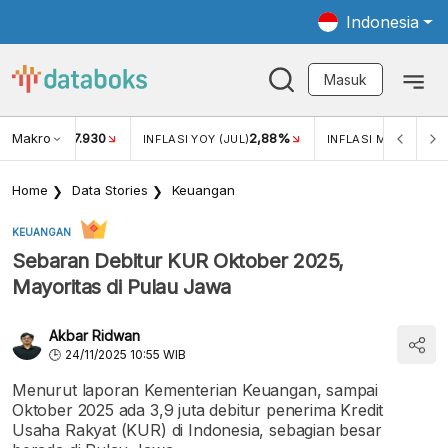
Indonesia
Masuk
Makro
17.930
2,88%
-
KAR USD/IDR
INFLASI YOY (JUL)
INFLASI MOM (JUL)
Home
Data Stories
Keuangan
KEUANGAN
Sebaran Debitur KUR Oktober 2025,
Mayoritas di Pulau Jawa
Akbar Ridwan
24/11/2025 10:55 WIB
Menurut laporan Kementerian Keuangan, sampai
Oktober 2025 ada 3,9 juta debitur penerima Kredit
Usaha Rakyat (KUR) di Indonesia, sebagian besar