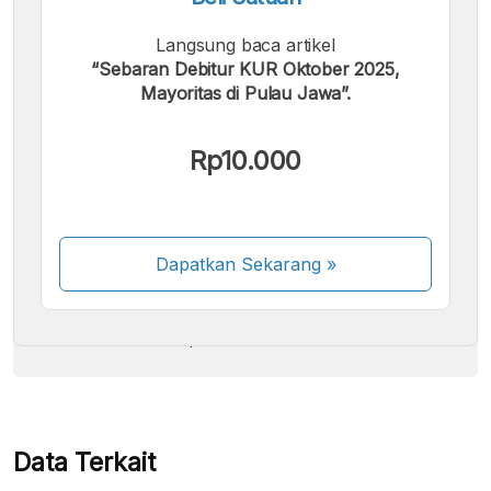
Langsung baca artikel
“Sebaran Debitur KUR Oktober 2025,
Mayoritas di Pulau Jawa”.
Kami menerima pembayaran berikut:
Rp10.000
Dapatkan Sekarang
»
Beberapa metode pembayaran masih dalam
proses aktivasi.
Data Terkait