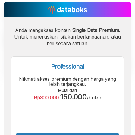
Anda mengakses konten
Single Data Premium.
Untuk meneruskan, silakan berlangganan, atau
beli secara satuan.
Professional
Nikmati akses premium dengan harga yang
lebih terjangkau.
A
A
A
Mulai dari
Font
Font
Font
150.000
Rp300.000
/bulan
Kecil
Sedang
Besar