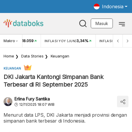
Indonesia
Masuk
Makro
18.059
3,34%
UKAR USD/IDR
INFLASI YOY (JUN)
INFLASI MOM (JUN
Home
Data Stories
Keuangan
KEUANGAN
DKI Jakarta Kantongi Simpanan Bank
Terbesar di RI September 2025
Erlina Fury Santika
12/11/2025 18:07 WIB
Menurut data LPS, DKI Jakarta menjadi provinsi dengan
simpanan bank terbesar di Indonesia.