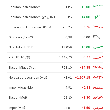
Pertumbuhan ekonomi
5,11%
+0.08
Pertumbuhan ekonomi (yoy) (Q1)
5,61%
+4.08
Persentase kemiskinan (Des)
7,50%
-0.75
Gini rasio (Sem2)
0,38
0.00
Nilai Tukar USDIDR
18.059
+0.08
PDB ADHK (Q1)
3.447,70
-0.77
Ekspor Migas (Mei)
758,10
-34.38
Neraca perdagangan (Mei)
-1,61
-1,907.18
Impor Migas (Mei)
4,51
-1.82
Ekspor (Mei)
23,20
-8.30
Impor (Mei)
24,81
-1.59