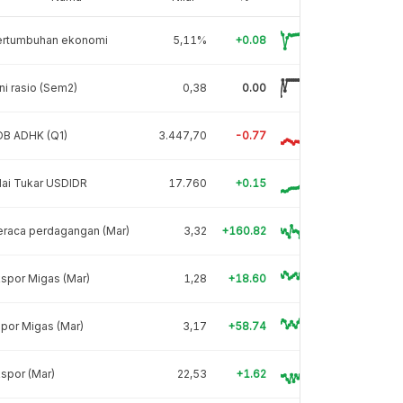
ertumbuhan ekonomi
5,11%
+0.08
ni rasio (Sem2)
0,38
0.00
DB ADHK (Q1)
3.447,70
-0.77
lai Tukar USDIDR
17.760
+0.15
eraca perdagangan (Mar)
3,32
+160.82
spor Migas (Mar)
1,28
+18.60
por Migas (Mar)
3,17
+58.74
spor (Mar)
22,53
+1.62