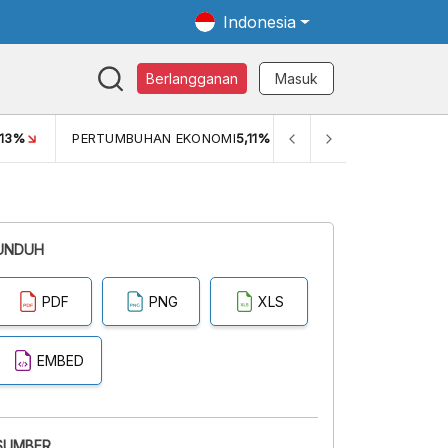
Indonesia
Berlangganan
Masuk
OMI
5,11%
PDB ADHK (Q1)
3.447,70
GINI RASIO (SEM2)
0,38
UNDUH
PDF
PNG
XLS
EMBED
SUMBER