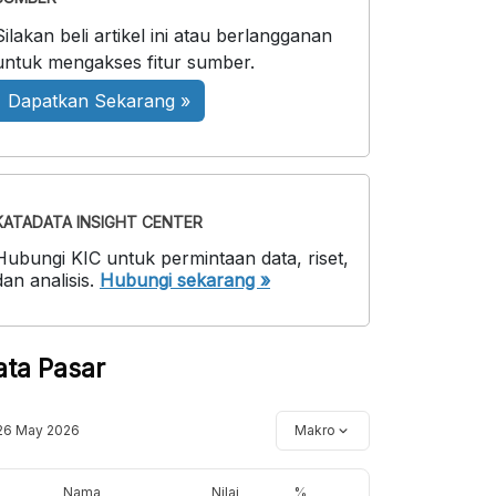
Silakan beli artikel ini atau berlangganan
untuk mengakses fitur sumber.
Dapatkan Sekarang »
KATADATA INSIGHT CENTER
Hubungi KIC untuk permintaan data, riset,
dan analisis.
Hubungi sekarang »
ata Pasar
26 May 2026
Makro
Nama
Nilai
%