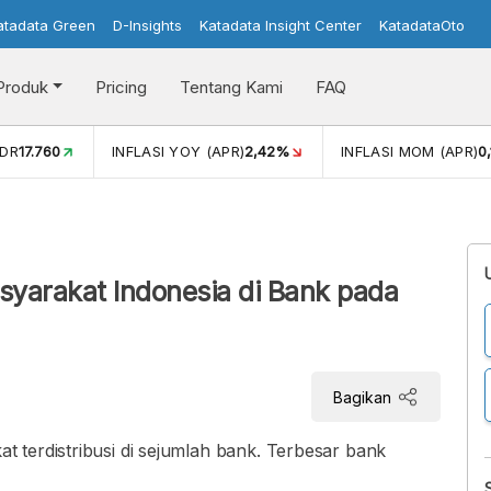
atadata Green
D-Insights
Katadata Insight Center
KatadataOto
Produk
Pricing
Tentang Kami
FAQ
)
2,42%
INFLASI MOM (APR)
0,13%
PERTUMBUHAN EKON
syarakat Indonesia di Bank pada
Bagikan
 terdistribusi di sejumlah bank. Terbesar bank