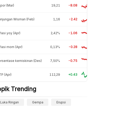
por (Mar)
19,21
-8.08
unjungan Wisman (Feb)
1,16
-2.42
flasi yoy (Apr)
2,42%
-1.06
flasi mom (Apr)
0,13%
-0.28
rsentase kemiskinan (Des)
7,50%
-0.75
P (Apr)
112,29
+0.43
opik Trending
Luka Ringan
Gempa
Erupsi