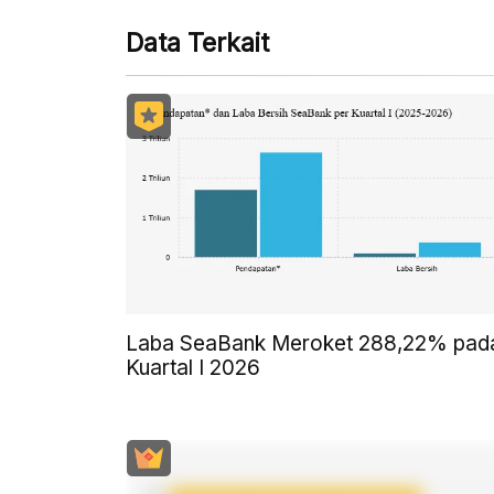
Data Terkait
Laba SeaBank Meroket 288,22% pad
Kuartal I 2026