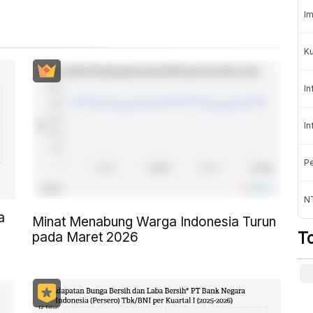
Im
K
In
In
Pe
NT
a
Minat Menabung Warga Indonesia Turun
T
pada Maret 2026