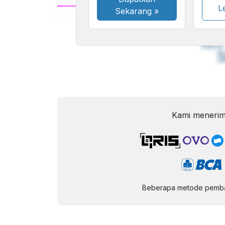
Le
Sekarang
»
A
Font
F
Kecil
Kami menerim
Beberapa metode pembay