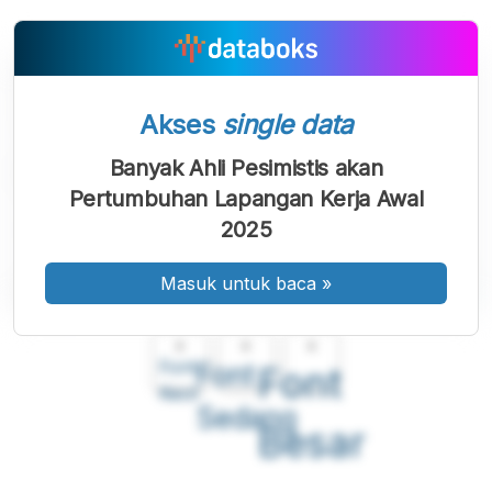
Akses
single data
Banyak Ahli Pesimistis akan
Pertumbuhan Lapangan Kerja Awal
2025
Masuk untuk baca
»
A
A
A
Font
Font
Font
Kecil
Sedang
Besar