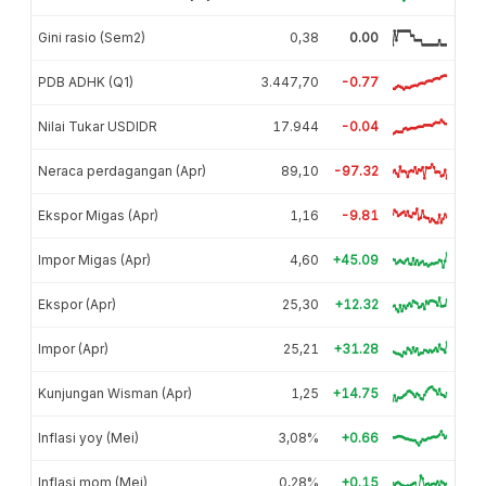
Gini rasio (Sem2)
0,38
0.00
PDB ADHK (Q1)
3.447,70
-0.77
Nilai Tukar USDIDR
17.944
-0.04
Neraca perdagangan (Apr)
89,10
-97.32
Ekspor Migas (Apr)
1,16
-9.81
Impor Migas (Apr)
4,60
+45.09
Ekspor (Apr)
25,30
+12.32
Impor (Apr)
25,21
+31.28
Kunjungan Wisman (Apr)
1,25
+14.75
Inflasi yoy (Mei)
3,08%
+0.66
Inflasi mom (Mei)
0,28%
+0.15