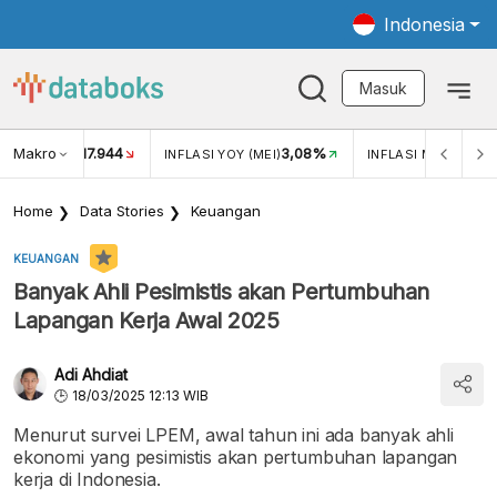
Indonesia
Masuk
Makro
17.944
3,08%
UKAR USD/IDR
INFLASI YOY (MEI)
INFLASI MOM (MEI)
Home
Data Stories
Keuangan
KEUANGAN
Banyak Ahli Pesimistis akan Pertumbuhan
Lapangan Kerja Awal 2025
Adi Ahdiat
18/03/2025 12:13 WIB
Menurut survei LPEM, awal tahun ini ada banyak ahli
ekonomi yang pesimistis akan pertumbuhan lapangan
kerja di Indonesia.