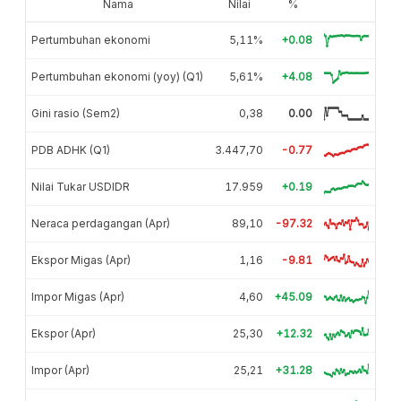
Nama
Nilai
%
Pertumbuhan ekonomi
5,11%
+0.08
Pertumbuhan ekonomi (yoy) (Q1)
5,61%
+4.08
Gini rasio (Sem2)
0,38
0.00
PDB ADHK (Q1)
3.447,70
-0.77
Nilai Tukar USDIDR
17.959
+0.19
Neraca perdagangan (Apr)
89,10
-97.32
Ekspor Migas (Apr)
1,16
-9.81
Impor Migas (Apr)
4,60
+45.09
Ekspor (Apr)
25,30
+12.32
Impor (Apr)
25,21
+31.28