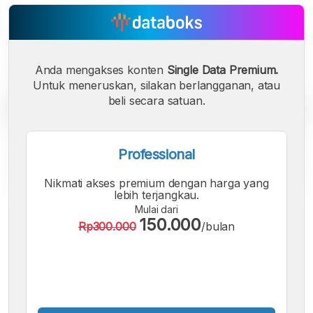
Anda mengakses konten
Single Data Premium.
Untuk meneruskan, silakan berlangganan, atau
beli secara satuan.
Professional
Nikmati akses premium dengan harga yang
lebih terjangkau.
Mulai dari
A
A
A
150.000
Rp300.000
/bulan
Font
Font
Font
Kecil
Sedang
Besar