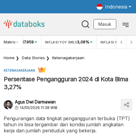
Indonesia
Masuk
Makro
17.959
3,08%
UKAR USD/IDR
INFLASI YOY (MEI)
INFLASI MOM (MEI)
Home
Data Stories
Ketenagakerjaan
KETENAGAKERJAAN
Persentase Pengangguran 2024 di Kota Bima
3,27%
Agus Dwi Darmawan
14/05/2026 11:38 WIB
Pengurangan data tingkat pengangguran terbuka (TPT)
tahun ini bisa tergambar dari kondisi jumlah angkatan
kerja dan jumlah penduduk yang bekerja.