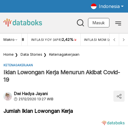
Indonesia
Masuk
Makro
18
2,42%
0,13%
KAR USD/IDR
INFLASI YOY (APR)
INFLASI MOM (APR)
Home
Data Stories
Ketenagakerjaan
KETENAGAKERJAAN
Iklan Lowongan Kerja Menurun Akibat Covid-
19
Dwi Hadya Jayani
21/12/2020 13:27 WIB
Jumlah Iklan Lowongan Kerja