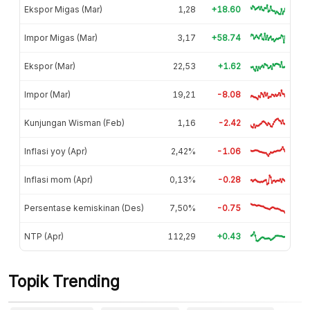
Ekspor Migas (Mar)
1,28
+18.60
Impor Migas (Mar)
3,17
+58.74
Ekspor (Mar)
22,53
+1.62
Impor (Mar)
19,21
-8.08
Kunjungan Wisman (Feb)
1,16
-2.42
Inflasi yoy (Apr)
2,42%
-1.06
Inflasi mom (Apr)
0,13%
-0.28
Persentase kemiskinan (Des)
7,50%
-0.75
NTP (Apr)
112,29
+0.43
Topik Trending