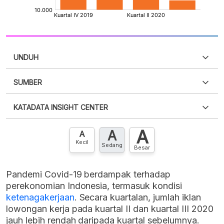
UNDUH
SUMBER
PDF
PNG
Silakan
login
untuk mengakses informasi ini
.
Belum
KATADATA INSIGHT CENTER
punya akun?
Silakan
Daftar sekarang
,
GRATIS!
XLS
EMBED
A
A
Hubungi sekarang »
A
Kecil
Sedang
Besar
Pandemi Covid-19 berdampak terhadap
perekonomian Indonesia, termasuk kondisi
ketenagakerjaan
. Secara kuartalan, jumlah iklan
lowongan kerja pada kuartal II dan kuartal III 2020
jauh lebih rendah daripada kuartal sebelumnya.