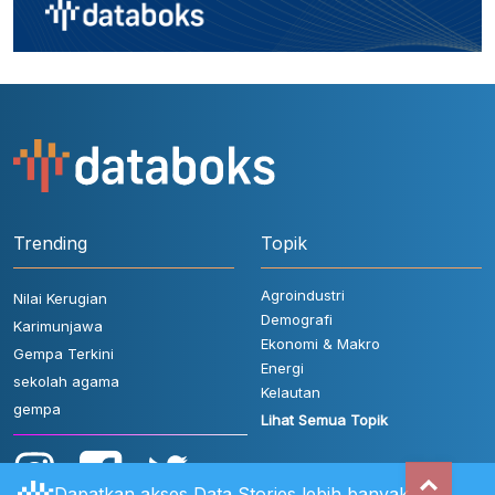
Trending
Topik
Agroindustri
Nilai Kerugian
Demografi
Karimunjawa
Ekonomi & Makro
Gempa Terkini
Energi
sekolah agama
Kelautan
gempa
Lihat Semua Topik
Dapatkan akses Data Stories lebih banyak