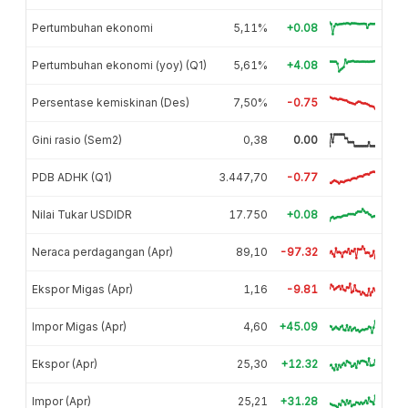
Pertumbuhan ekonomi
5,11%
+0.08
Pertumbuhan ekonomi (yoy) (Q1)
5,61%
+4.08
Persentase kemiskinan (Des)
7,50%
-0.75
Gini rasio (Sem2)
0,38
0.00
PDB ADHK (Q1)
3.447,70
-0.77
Nilai Tukar USDIDR
17.750
+0.08
Neraca perdagangan (Apr)
89,10
-97.32
Ekspor Migas (Apr)
1,16
-9.81
Impor Migas (Apr)
4,60
+45.09
Ekspor (Apr)
25,30
+12.32
Impor (Apr)
25,21
+31.28