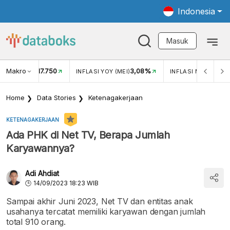
Indonesia
Masuk
Makro
17.750
3,08%
UKAR USD/IDR
INFLASI YOY (MEI)
INFLASI MOM (MEI)
Home
Data Stories
Ketenagakerjaan
KETENAGAKERJAAN
Ada PHK di Net TV, Berapa Jumlah
Karyawannya?
Adi Ahdiat
14/09/2023 18:23 WIB
Sampai akhir Juni 2023, Net TV dan entitas anak
usahanya tercatat memiliki karyawan dengan jumlah
total 910 orang.