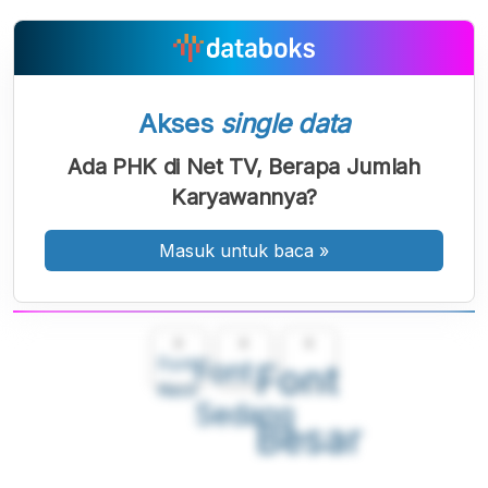
Akses
single data
Ada PHK di Net TV, Berapa Jumlah
Karyawannya?
Masuk untuk baca
»
A
A
A
Font
Font
Font
Kecil
Sedang
Besar