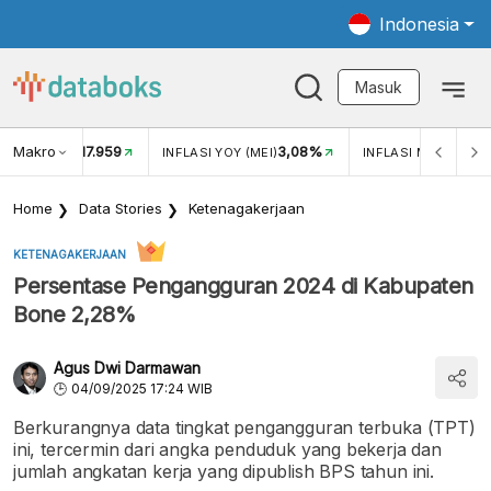
Indonesia
Masuk
Makro
17.959
3,08%
UKAR USD/IDR
INFLASI YOY (MEI)
INFLASI MOM (MEI)
Home
Data Stories
Ketenagakerjaan
KETENAGAKERJAAN
Persentase Pengangguran 2024 di Kabupaten
Bone 2,28%
Agus Dwi Darmawan
04/09/2025 17:24 WIB
Berkurangnya data tingkat pengangguran terbuka (TPT)
ini, tercermin dari angka penduduk yang bekerja dan
jumlah angkatan kerja yang dipublish BPS tahun ini.