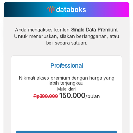
Anda mengakses konten
Single Data Premium.
Untuk meneruskan, silakan berlangganan, atau
beli secara satuan.
Professional
A
A
A
Nikmati akses premium dengan harga yang
Font
Font
Font
lebih terjangkau.
Kecil
Mulai dari
Sedang
150.000
Rp300.000
/bulan
Besar