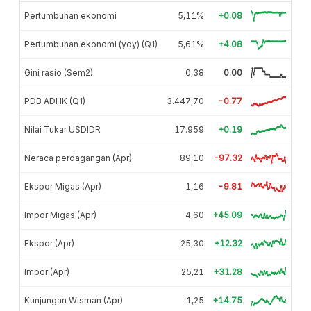
Pertumbuhan ekonomi
5,11%
+0.08
Pertumbuhan ekonomi (yoy) (Q1)
5,61%
+4.08
Gini rasio (Sem2)
0,38
0.00
PDB ADHK (Q1)
3.447,70
-0.77
Nilai Tukar USDIDR
17.959
+0.19
Neraca perdagangan (Apr)
89,10
-97.32
Ekspor Migas (Apr)
1,16
-9.81
Impor Migas (Apr)
4,60
+45.09
Ekspor (Apr)
25,30
+12.32
Impor (Apr)
25,21
+31.28
Kunjungan Wisman (Apr)
1,25
+14.75