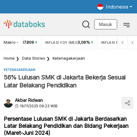
Indonesia
Masuk
Makro
17.809
3,08%
UKAR USD/IDR
INFLASI YOY (MEI)
INFLASI MOM (MEI)
Home
Data Stories
Ketenagakerjaan
KETENAGAKERJAAN
56% Lulusan SMK di Jakarta Bekerja Sesuai
Latar Belakang Pendidikan
Akbar Ridwan
19/11/2025 09:23 WIB
Persentase Lulusan SMK di Jakarta Berdasarkan
Latar Belakang Pendidikan dan Bidang Pekerjaan
(Maret-Juni 2024)