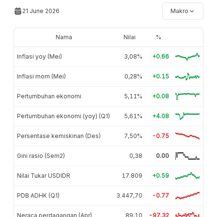
21 June 2026
Makro
Nama
Nilai
%
Inflasi yoy (Mei)
3,08%
+0.66
Inflasi mom (Mei)
0,28%
+0.15
Pertumbuhan ekonomi
5,11%
+0.08
Pertumbuhan ekonomi (yoy) (Q1)
5,61%
+4.08
Persentase kemiskinan (Des)
7,50%
-0.75
Gini rasio (Sem2)
0,38
0.00
Nilai Tukar USDIDR
17.809
+0.59
PDB ADHK (Q1)
3.447,70
-0.77
Neraca perdagangan (Apr)
89,10
-97.32