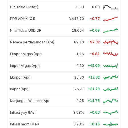
Gini rasio (Sem2)
0,38
0.00
PDB ADHK (Q1)
3.447,70
-0.77
Nilai Tukar USDIDR
18.004
+0.09
Neraca perdagangan (Apr)
89,10
-97.32
Ekspor Migas (Apr)
1,16
-9.81
Impor Migas (Apr)
4,60
+45.09
Ekspor (Apr)
25,30
+12.32
Impor (Apr)
25,21
+31.28
Kunjungan Wisman (Apr)
1,25
+14.75
Inflasi yoy (Mei)
3,08%
+0.66
Inflasi mom (Mei)
0,28%
+0.15