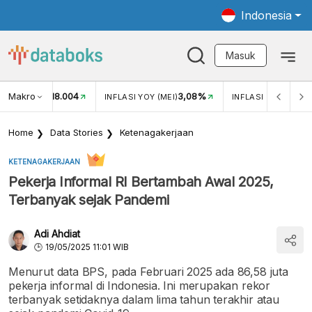
Indonesia
Masuk
Makro
18.004
3,08%
UKAR USD/IDR
INFLASI YOY (MEI)
INFLASI MOM (MEI)
Home
Data Stories
Ketenagakerjaan
KETENAGAKERJAAN
Pekerja Informal RI Bertambah Awal 2025,
Terbanyak sejak Pandemi
Adi Ahdiat
19/05/2025 11:01 WIB
Menurut data BPS, pada Februari 2025 ada 86,58 juta
pekerja informal di Indonesia. Ini merupakan rekor
terbanyak setidaknya dalam lima tahun terakhir atau