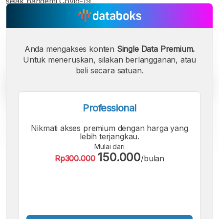
sejak pandemi Covid-19.
Anda mengakses konten
Single Data Premium.
Untuk meneruskan, silakan berlangganan, atau
beli secara satuan.
Professional
Nikmati akses premium dengan harga yang
lebih terjangkau.
Mulai dari
150.000
Rp300.000
/bulan
A
A
A
Font
Font
Font
Kecil
Sedang
Besar