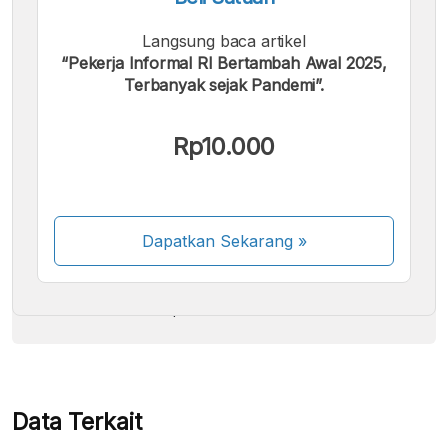
Langsung baca artikel
“Pekerja Informal RI Bertambah Awal 2025,
Terbanyak sejak Pandemi”.
Kami menerima pembayaran berikut:
Rp10.000
Dapatkan Sekarang
»
Beberapa metode pembayaran masih dalam
proses aktivasi.
Data Terkait