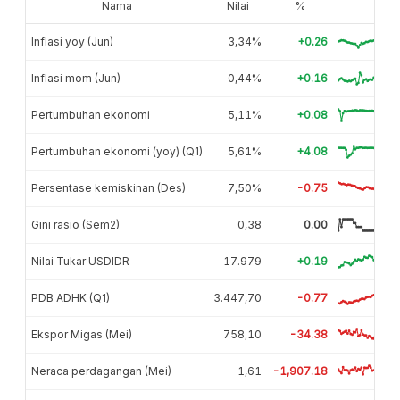
Nama
Nilai
%
Inflasi yoy (Jun)
3,34%
+0.26
Inflasi mom (Jun)
0,44%
+0.16
Pertumbuhan ekonomi
5,11%
+0.08
Pertumbuhan ekonomi (yoy) (Q1)
5,61%
+4.08
Persentase kemiskinan (Des)
7,50%
-0.75
Gini rasio (Sem2)
0,38
0.00
Nilai Tukar USDIDR
17.979
+0.19
PDB ADHK (Q1)
3.447,70
-0.77
Ekspor Migas (Mei)
758,10
-34.38
Neraca perdagangan (Mei)
-1,61
-1,907.18