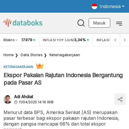
Indonesia
Masuk
Makro
17.979
3,34%
UKAR USD/IDR
INFLASI YOY (JUN)
INFLASI MOM (JUN
Home
Data Stories
Ketenagakerjaan
KETENAGAKERJAAN
Ekspor Pakaian Rajutan Indonesia Bergantung
pada Pasar AS
Adi Ahdiat
11/04/2025 14:16 WIB
Menurut data BPS, Amerika Serikat (AS) merupakan
pasar terbesar bagi ekspor pakaian rajutan Indonesia,
dengan pangsa mencapai 68% dari total ekspor