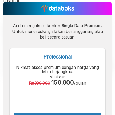
nasional.
Anda mengakses konten
Single Data Premium.
Untuk meneruskan, silakan berlangganan, atau
beli secara satuan.
Professional
Nikmati akses premium dengan harga yang
lebih terjangkau.
Mulai dari
150.000
Rp300.000
/bulan
A
A
A
Font
Font
Font
Kecil
Sedang
Besar