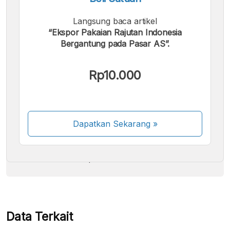
Langsung baca artikel
“Ekspor Pakaian Rajutan Indonesia
Bergantung pada Pasar AS”.
Kami menerima pembayaran berikut:
Rp10.000
Dapatkan Sekarang
»
Beberapa metode pembayaran masih dalam
proses aktivasi.
Data Terkait