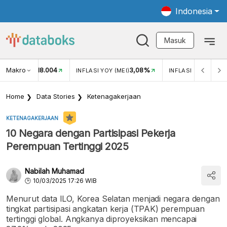
Indonesia
Masuk
Makro
18.004
3,08%
UKAR USD/IDR
INFLASI YOY (MEI)
INFLASI MOM (MEI)
Home
Data Stories
Ketenagakerjaan
KETENAGAKERJAAN
10 Negara dengan Partisipasi Pekerja
Perempuan Tertinggi 2025
Nabilah Muhamad
10/03/2025 17:26 WIB
Menurut data ILO, Korea Selatan menjadi negara dengan
tingkat partisipasi angkatan kerja (TPAK) perempuan
tertinggi global. Angkanya diproyeksikan mencapai