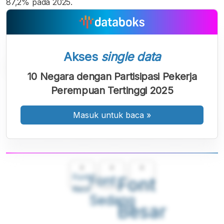
87,2% pada 2025.
Akses
single data
10 Negara dengan Partisipasi Pekerja
Perempuan Tertinggi 2025
Masuk untuk baca
»
A
A
A
Font
Font
Font
Kecil
Sedang
Besar