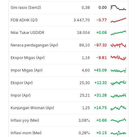
Gini rasio (Sem2)
0,38
0.00
PDB ADHK (Q1)
3.447,70
-0.77
Nilai Tukar USDIDR
18.004
+0.09
Neraca perdagangan (Apr)
89,10
-97.32
Ekspor Migas (Apr)
1,16
-9.81
Impor Migas (Apr)
4,60
+45.09
Ekspor (Apr)
25,30
+12.32
Impor (Apr)
25,21
+31.28
Kunjungan Wisman (Apr)
1,25
+14.75
Inflasi yoy (Mei)
3,08%
+0.66
Inflasi mom (Mei)
0,28%
+0.15