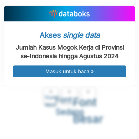
Akses
single data
Jumlah Kasus Mogok Kerja di Provinsi
se-Indonesia hingga Agustus 2024
Masuk untuk baca
»
A
A
A
Font
Font
Font
Kecil
Sedang
Besar