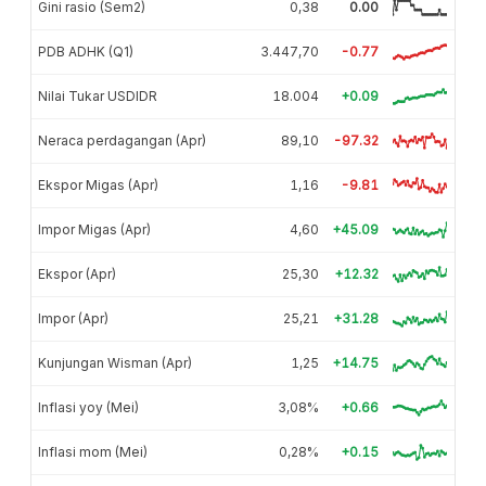
Gini rasio (Sem2)
0,38
0.00
PDB ADHK (Q1)
3.447,70
-0.77
Nilai Tukar USDIDR
18.004
+0.09
Neraca perdagangan (Apr)
89,10
-97.32
Ekspor Migas (Apr)
1,16
-9.81
Impor Migas (Apr)
4,60
+45.09
Ekspor (Apr)
25,30
+12.32
Impor (Apr)
25,21
+31.28
Kunjungan Wisman (Apr)
1,25
+14.75
Inflasi yoy (Mei)
3,08%
+0.66
Inflasi mom (Mei)
0,28%
+0.15