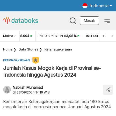
Indonesia
Masuk
Makro
18.004
3,08%
UKAR USD/IDR
INFLASI YOY (MEI)
INFLASI MOM (MEI)
Home
Data Stories
Ketenagakerjaan
KETENAGAKERJAAN
Jumlah Kasus Mogok Kerja di Provinsi se-
Indonesia hingga Agustus 2024
Nabilah Muhamad
23/09/2024 14:16 WIB
Kementerian Ketenagakerjaan mencatat, ada 180 kasus
mogok kerja di Indonesia periode Januari-Agustus 2024.