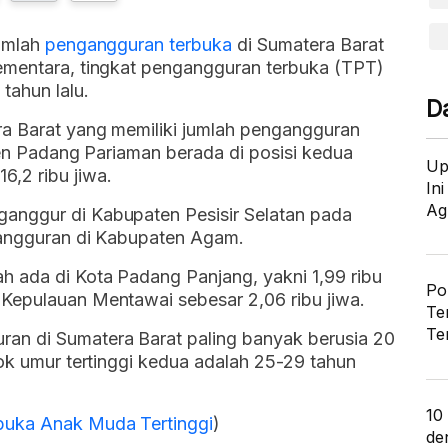
jumlah
pengangguran terbuka
di Sumatera Barat
ementara, tingkat pengangguran terbuka (TPT)
tahun lalu.
D
a Barat yang memiliki jumlah pengangguran
aten Padang Pariaman berada di posisi kedua
Up
,2 ribu jiwa.
In
Ag
anggur di Kabupaten Pesisir Selatan pada
ngangguran di Kabupaten Agam.
 ada di Kota Padang Panjang, yakni 1,99 ribu
Po
Kepulauan Mentawai sebesar 2,06 ribu jiwa.
Te
Te
an di Sumatera Barat paling banyak berusia 20
pok umur tertinggi kedua adalah 25-29 tahun
10
buka Anak Muda Tertinggi
)
de