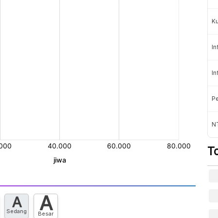
K
In
In
Pe
NT
T
A
A
Sedang
Besar