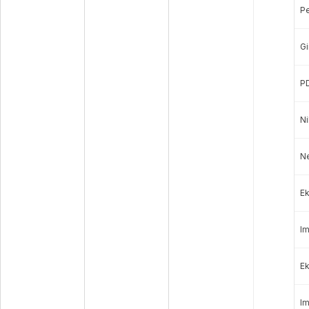
P
Gi
P
Ni
N
Ek
Im
Ek
Im