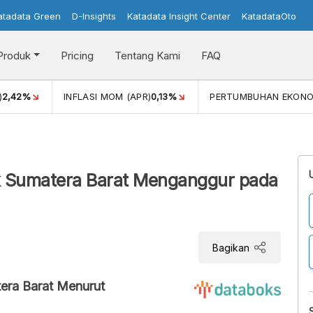
atadata Green
D-Insights
Katadata Insight Center
KatadataOto
Produk
Pricing
Tentang Kami
FAQ
)
2,42%
INFLASI MOM (APR)
0,13%
PERTUMBUHAN EKONO
uk Sumatera Barat Menganggur pada
Bagikan
era Barat Menurut