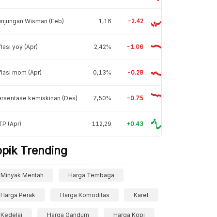
unjungan Wisman (Feb)
1,16
-2.42
flasi yoy (Apr)
2,42%
-1.06
flasi mom (Apr)
0,13%
-0.28
rsentase kemiskinan (Des)
7,50%
-0.75
P (Apr)
112,29
+0.43
opik Trending
Minyak Mentah
Harga Tembaga
Harga Perak
Harga Komoditas
Karet
Kedelai
Harga Gandum
Harga Kopi