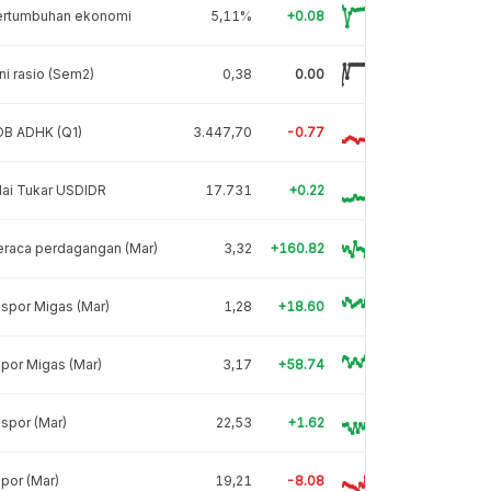
ertumbuhan ekonomi
5,11%
+0.08
ni rasio (Sem2)
0,38
0.00
DB ADHK (Q1)
3.447,70
-0.77
lai Tukar USDIDR
17.731
+0.22
eraca perdagangan (Mar)
3,32
+160.82
spor Migas (Mar)
1,28
+18.60
por Migas (Mar)
3,17
+58.74
spor (Mar)
22,53
+1.62
por (Mar)
19,21
-8.08