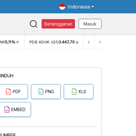
Indonesia
Berlangganan
Masuk
MI
5,11%
PDB ADHK (Q1)
3.447,70
GINI RASIO (SEM2)
0,38
UNDUH
PDF
PNG
XLS
EMBED
SUMBER