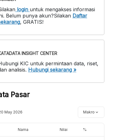
Silakan
login
untuk mengakses informasi
ni
.
Belum punya akun?
Silakan
Daftar
sekarang
,
GRATIS!
KATADATA INSIGHT CENTER
Hubungi KIC untuk permintaan data, riset,
dan analisis.
Hubungi sekarang »
ata Pasar
20 May 2026
Makro
Nama
Nilai
%