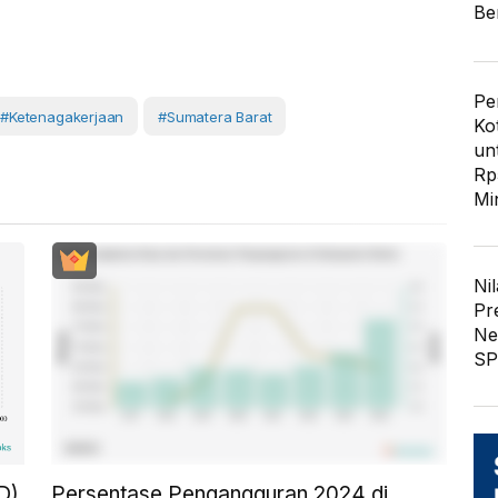
Ber
Pe
#Ketenagakerjaan
#Sumatera Barat
Ko
un
Rp
Mi
Nil
Pr
Ne
SP
D)
Persentase Pengangguran 2024 di