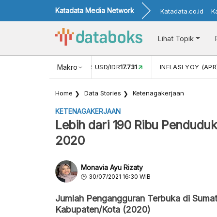
Katadata Media Network
Katadata.co.id
K
Lihat Topik
 (FEB)
1,16
NILAI TUKAR USD/IDR
Makro
17.731
INFLASI YOY (APR
Home
Data Stories
Ketenagakerjaan
KETENAGAKERJAAN
Lebih dari 190 Ribu Pendud
2020
Monavia Ayu Rizaty
30/07/2021 16:30 WIB
Jumlah Pengangguran Terbuka di Sumat
Kabupaten/Kota (2020)