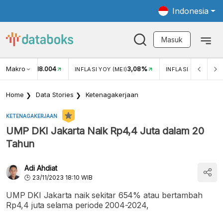
Indonesia
Masuk
Makro
18.004
3,08%
UKAR USD/IDR
INFLASI YOY (MEI)
INFLASI MOM (MEI)
Home
Data Stories
Ketenagakerjaan
KETENAGAKERJAAN
UMP DKI Jakarta Naik Rp4,4 Juta dalam 20
Tahun
Adi Ahdiat
23/11/2023 18:10 WIB
UMP DKI Jakarta naik sekitar 654% atau bertambah
Rp4,4 juta selama periode 2004-2024,