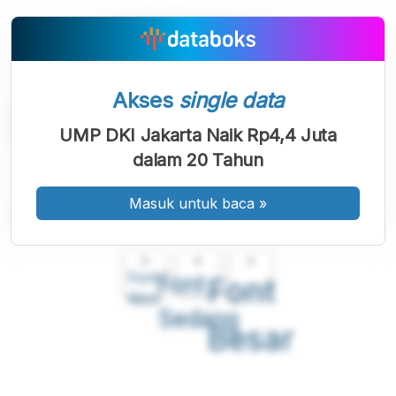
Akses
single data
UMP DKI Jakarta Naik Rp4,4 Juta
dalam 20 Tahun
Masuk untuk baca
»
A
A
A
Font
Font
Font
Kecil
Sedang
Besar