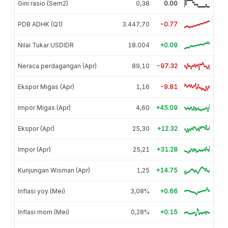
Gini rasio (Sem2)
0,38
0.00
PDB ADHK (Q1)
3.447,70
-0.77
Nilai Tukar USDIDR
18.004
+0.09
Neraca perdagangan (Apr)
89,10
-97.32
Ekspor Migas (Apr)
1,16
-9.81
Impor Migas (Apr)
4,60
+45.09
Ekspor (Apr)
25,30
+12.32
Impor (Apr)
25,21
+31.28
Kunjungan Wisman (Apr)
1,25
+14.75
Inflasi yoy (Mei)
3,08%
+0.66
Inflasi mom (Mei)
0,28%
+0.15