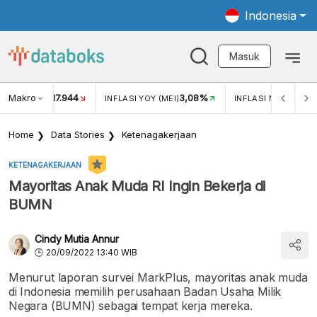
Indonesia
Masuk
Makro
17.944
3,08%
UKAR USD/IDR
INFLASI YOY (MEI)
INFLASI MOM (MEI)
Home
Data Stories
Ketenagakerjaan
KETENAGAKERJAAN
Mayoritas Anak Muda RI Ingin Bekerja di
BUMN
Cindy Mutia Annur
20/09/2022 13:40 WIB
Menurut laporan survei MarkPlus, mayoritas anak muda
di Indonesia memilih perusahaan Badan Usaha Milik
Negara (BUMN) sebagai tempat kerja mereka.