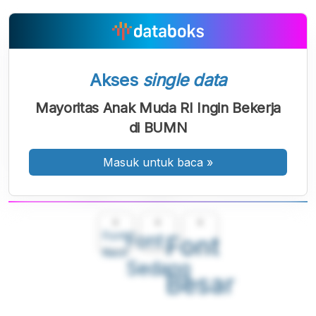
Akses
single data
Mayoritas Anak Muda RI Ingin Bekerja
di BUMN
Masuk untuk baca
»
A
A
A
Font
Font
Font
Kecil
Sedang
Besar