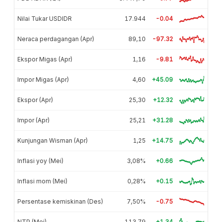
Nilai Tukar USDIDR
17.944
-0.04
Neraca perdagangan (Apr)
89,10
-97.32
Ekspor Migas (Apr)
1,16
-9.81
Impor Migas (Apr)
4,60
+45.09
Ekspor (Apr)
25,30
+12.32
Impor (Apr)
25,21
+31.28
Kunjungan Wisman (Apr)
1,25
+14.75
Inflasi yoy (Mei)
3,08%
+0.66
Inflasi mom (Mei)
0,28%
+0.15
Persentase kemiskinan (Des)
7,50%
-0.75
NTP (Mei)
113,79
+1.34