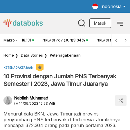
Indonesia
Masuk
Makro
18.131
3,34%
UKAR USD/IDR
INFLASI YOY (JUN)
INFLASI MOM (JUN)
Home
Data Stories
Ketenagakerjaan
KETENAGAKERJAAN
10 Provinsi dengan Jumlah PNS Terbanyak
Semester I 2023, Jawa Timur Juaranya
Nabilah Muhamad
14/09/2023 12:23 WIB
Menurut data BKN, Jawa Timur jadi provinsi
penyumbang PNS terbanyak di Indonesia. Jumlahnya
mencapai 372.304 orang pada paruh pertama 2023.