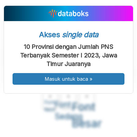
Akses
single data
10 Provinsi dengan Jumlah PNS
Terbanyak Semester I 2023, Jawa
Timur Juaranya
Masuk untuk baca
»
A
A
A
Font
Font
Font
Kecil
Sedang
Besar