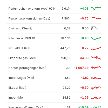
Pertumbuhan ekonomi (yoy) (Q1)
5,61%
+4.08
Persentase kemiskinan (Des)
7,50%
-0.75
Gini rasio (Sem2)
0,38
0.00
Nilai Tukar USDIDR
18.131
+0.48
PDB ADHK (Q1)
3.447,70
-0.77
Ekspor Migas (Mei)
758,10
-34.38
Neraca perdagangan (Mei)
-1,61
-1,907.18
Impor Migas (Mei)
4,51
-1.82
Ekspor (Mei)
23,20
-8.30
Impor (Mei)
24,81
-1.59
Kunjungan Wisman (Mei)
1,38
+10.69