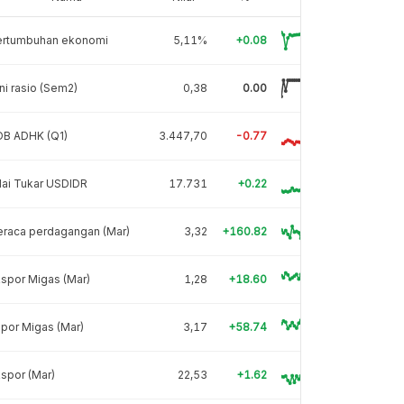
ertumbuhan ekonomi
5,11%
+0.08
ni rasio (Sem2)
0,38
0.00
DB ADHK (Q1)
3.447,70
-0.77
lai Tukar USDIDR
17.731
+0.22
eraca perdagangan (Mar)
3,32
+160.82
spor Migas (Mar)
1,28
+18.60
por Migas (Mar)
3,17
+58.74
spor (Mar)
22,53
+1.62