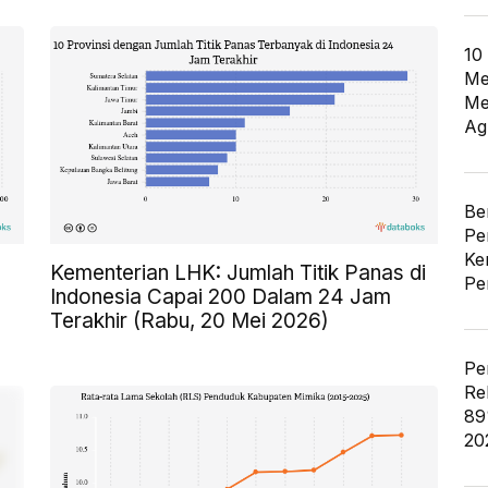
10
Me
Me
Ag
Be
Pe
Ke
Kementerian LHK: Jumlah Titik Panas di
Pe
Indonesia Capai 200 Dalam 24 Jam
Terakhir (Rabu, 20 Mei 2026)
Pe
Re
89
20