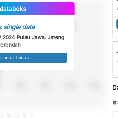
s
single data
 2024 Pulau Jawa, Jateng
Terendah
k untuk baca
»
D
A
A