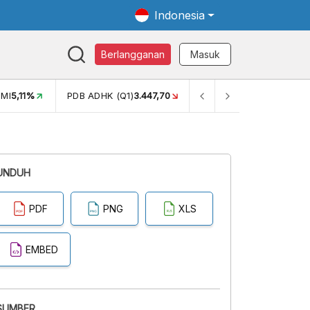
Indonesia
Berlangganan
Masuk
MI
5,11%
PDB ADHK (Q1)
3.447,70
GINI RASIO (SEM2)
0,38
UNDUH
PDF
PNG
XLS
EMBED
SUMBER