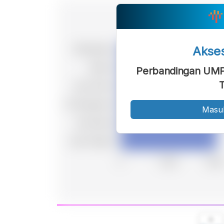
Akse
Perbandingan UMP
Masu
A