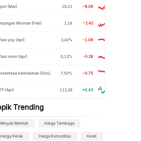
por (Mar)
19,21
-8.08
unjungan Wisman (Feb)
1,16
-2.42
flasi yoy (Apr)
2,42%
-1.06
flasi mom (Apr)
0,13%
-0.28
rsentase kemiskinan (Des)
7,50%
-0.75
P (Apr)
112,29
+0.43
opik Trending
Minyak Mentah
Harga Tembaga
Harga Perak
Harga Komoditas
Karet