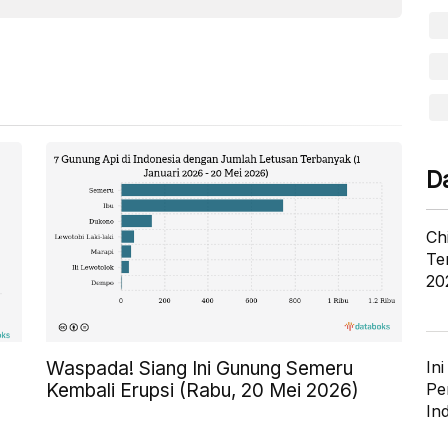
D
Ch
Te
20
Waspada! Siang Ini Gunung Semeru
In
Kembali Erupsi (Rabu, 20 Mei 2026)
Pe
In