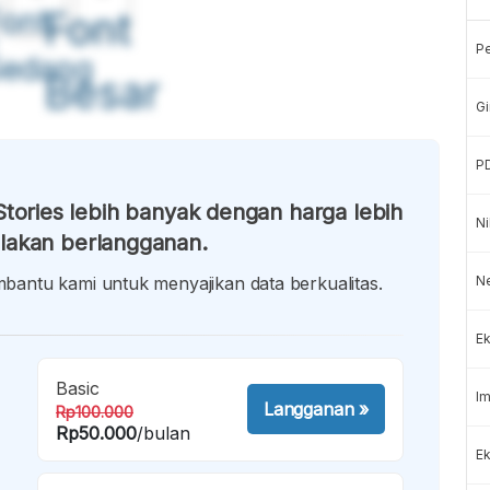
ont
Font
P
Sedang
Besar
Gi
P
tories lebih banyak dengan harga lebih
Ni
lakan berlangganan.
antu kami untuk menyajikan data berkualitas.
N
Ek
Basic
Im
Langganan
»
Rp100.000
Rp50.000
/bulan
Ek