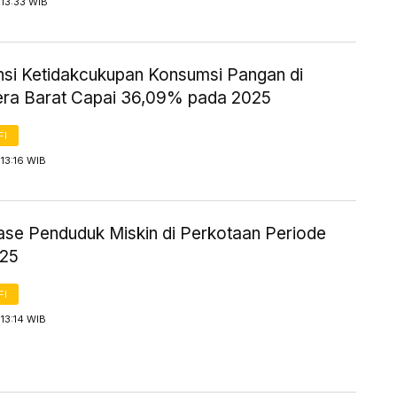
13:33 WIB
nsi Ketidakcukupan Konsumsi Pangan di
ra Barat Capai 36,09% pada 2025
FI
13:16 WIB
ase Penduduk Miskin di Perkotaan Periode
025
FI
13:14 WIB