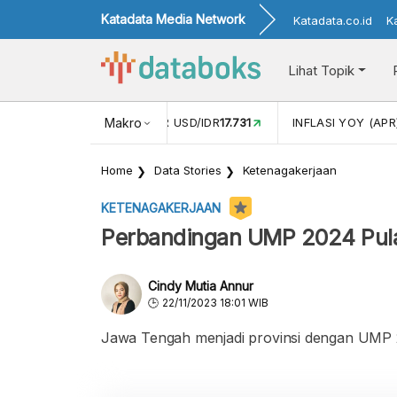
Katadata Media Network
Katadata.co.id
K
Lihat Topik
 (FEB)
1,16
NILAI TUKAR USD/IDR
Makro
17.731
INFLASI YOY (APR
Home
Data Stories
Ketenagakerjaan
KETENAGAKERJAAN
Perbandingan UMP 2024 Pula
Cindy Mutia Annur
22/11/2023 18:01 WIB
Jawa Tengah menjadi provinsi dengan UMP 