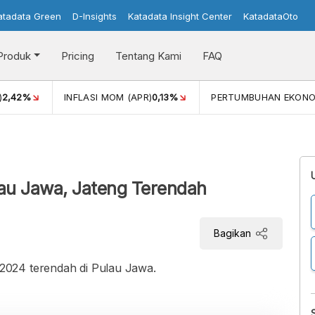
atadata Green
D-Insights
Katadata Insight Center
KatadataOto
Produk
Pricing
Tentang Kami
FAQ
)
2,42%
INFLASI MOM (APR)
0,13%
PERTUMBUHAN EKONO
u Jawa, Jateng Terendah
Bagikan
2024 terendah di Pulau Jawa.