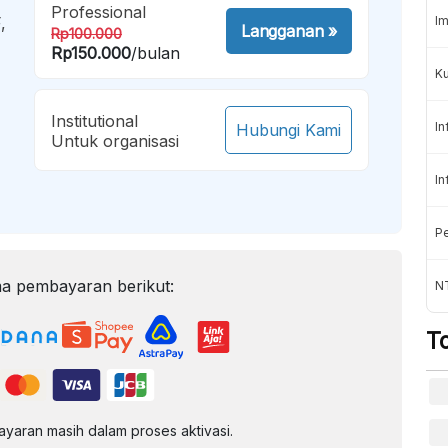
Professional
,
Im
Langganan
»
Rp100.000
Rp150.000
/bulan
K
Institutional
In
Hubungi Kami
Untuk organisasi
In
Pe
a pembayaran berikut:
NT
T
aran masih dalam proses aktivasi.