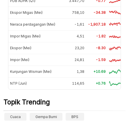
PDB ADHK (Q1)
3.447,70
-0.77
Ekspor Migas (Mei)
758,10
-34.38
Neraca perdagangan (Mei)
-1,61
-1,907.18
Impor Migas (Mei)
4,51
-1.82
Ekspor (Mei)
23,20
-8.30
Impor (Mei)
24,81
-1.59
Kunjungan Wisman (Mei)
1,38
+10.69
NTP (Jun)
114,65
+0.76
Topik Trending
Cuaca
Gempa Bumi
BPS