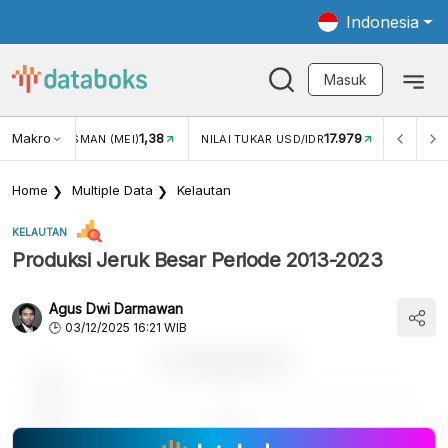
Indonesia
Masuk
Makro
17.979
3,34%
UKAR USD/IDR
INFLASI YOY (JUN)
INFLASI MOM (JUN
Home
Multiple Data
Kelautan
KELAUTAN
Produksi Jeruk Besar Periode 2013-2023
Agus Dwi Darmawan
03/12/2025 16:21 WIB