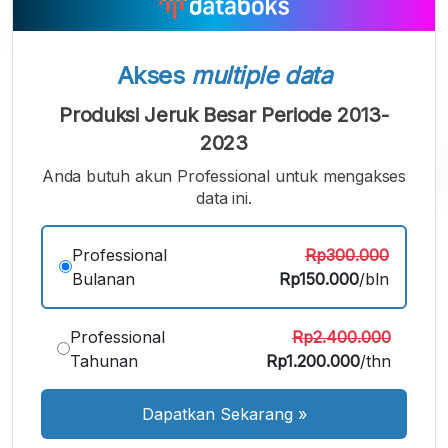
Akses
multiple data
Produksi Jeruk Besar Periode 2013-
2023
Anda butuh akun Professional untuk mengakses
data ini.
A
A
A
Font
Font
Font
Professional
Rp300.000
Kecil
Bulanan
Rp150.000
/bln
Sedang
Besar
Professional
Rp2.400.000
Tahunan
Rp1.200.000
/thn
Dapatkan Sekarang
»