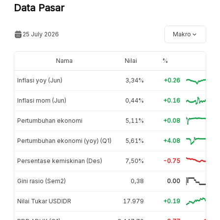
Data Pasar
25 July 2026
Makro
Nama
Nilai
%
Inflasi yoy (Jun)
3,34%
+0.26
Inflasi mom (Jun)
0,44%
+0.16
Pertumbuhan ekonomi
5,11%
+0.08
Pertumbuhan ekonomi (yoy) (Q1)
5,61%
+4.08
Persentase kemiskinan (Des)
7,50%
-0.75
Gini rasio (Sem2)
0,38
0.00
Nilai Tukar USDIDR
17.979
+0.19