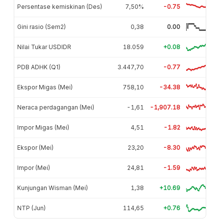
Persentase kemiskinan (Des)
7,50%
-0.75
Gini rasio (Sem2)
0,38
0.00
Nilai Tukar USDIDR
18.059
+0.08
PDB ADHK (Q1)
3.447,70
-0.77
Ekspor Migas (Mei)
758,10
-34.38
Neraca perdagangan (Mei)
-1,61
-1,907.18
Impor Migas (Mei)
4,51
-1.82
Ekspor (Mei)
23,20
-8.30
Impor (Mei)
24,81
-1.59
Kunjungan Wisman (Mei)
1,38
+10.69
NTP (Jun)
114,65
+0.76