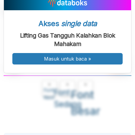
Akses
single data
Lifting Gas Tangguh Kalahkan Blok
Mahakam
Masuk untuk baca
»
A
A
A
Font
Font
Font
Kecil
Sedang
Besar