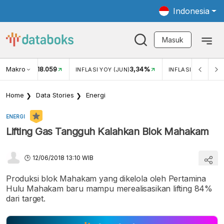
Indonesia
Masuk
Makro
18.059
3,34%
UKAR USD/IDR
INFLASI YOY (JUN)
INFLASI MOM (JUN
Home
Data Stories
Energi
ENERGI
Lifting Gas Tangguh Kalahkan Blok Mahakam
12/06/2018 13:10 WIB
Produksi blok Mahakam yang dikelola oleh Pertamina
Hulu Mahakam baru mampu merealisasikan lifting 84%
dari target.