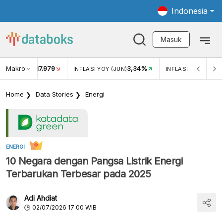
Indonesia
Masuk
Makro
17.979
3,34%
UKAR USD/IDR
INFLASI YOY (JUN)
INFLASI MOM (MEI)
Home
Data Stories
Energi
ENERGI
10 Negara dengan Pangsa Listrik Energi
Terbarukan Terbesar pada 2025
Adi Ahdiat
02/07/2026 17:00 WIB