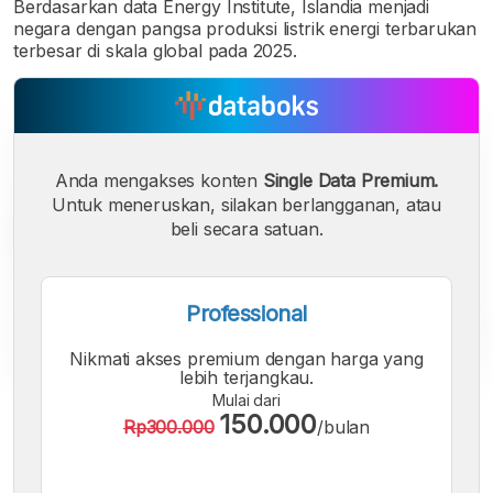
Berdasarkan data Energy Institute, Islandia menjadi
negara dengan pangsa produksi listrik energi terbarukan
terbesar di skala global pada 2025.
Anda mengakses konten
Single Data Premium.
Untuk meneruskan, silakan berlangganan, atau
beli secara satuan.
Professional
Nikmati akses premium dengan harga yang
lebih terjangkau.
Mulai dari
A
A
A
150.000
Rp300.000
/bulan
Font
Font
Font
Kecil
Sedang