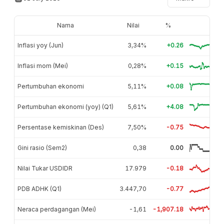
Nama
Nilai
%
Inflasi yoy (Jun)
3,34%
+0.26
Inflasi mom (Mei)
0,28%
+0.15
Pertumbuhan ekonomi
5,11%
+0.08
Pertumbuhan ekonomi (yoy) (Q1)
5,61%
+4.08
Persentase kemiskinan (Des)
7,50%
-0.75
Gini rasio (Sem2)
0,38
0.00
Nilai Tukar USDIDR
17.979
-0.18
PDB ADHK (Q1)
3.447,70
-0.77
Neraca perdagangan (Mei)
-1,61
-1,907.18