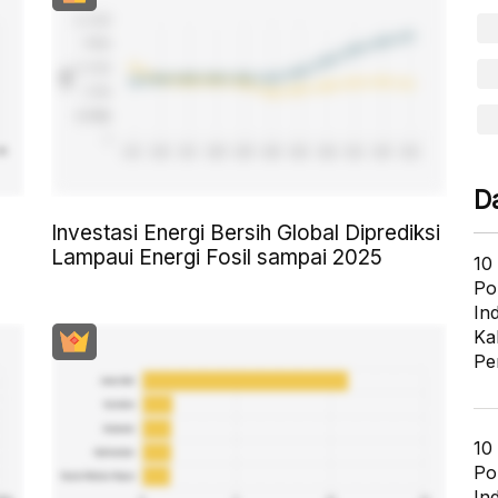
D
Investasi Energi Bersih Global Diprediksi
Lampaui Energi Fosil sampai 2025
10
Po
In
Ka
Pe
10
Po
In