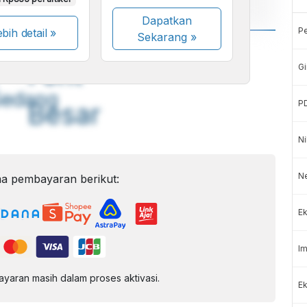
Dapatkan
P
bih detail »
Sekarang
»
A
A
ont
Font
Gi
Sedang
P
Besar
Ni
N
a pembayaran berikut:
Ek
Im
aran masih dalam proses aktivasi.
Ek