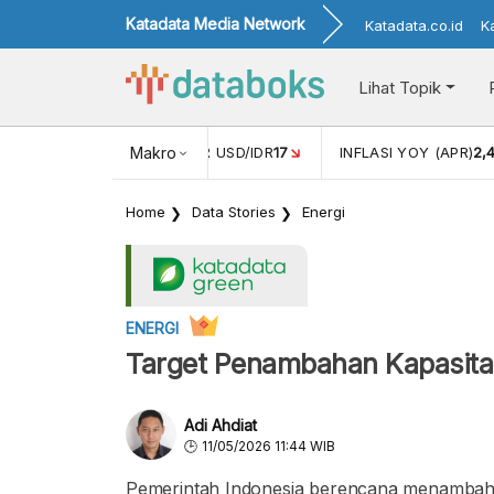
Katadata Media Network
Katadata.co.id
K
Lihat Topik
 (FEB)
1,16
NILAI TUKAR USD/IDR
Makro
17
INFLASI YOY (APR)
2,
Home
Data Stories
Energi
ENERGI
Target Penambahan Kapasita
Adi Ahdiat
11/05/2026 11:44 WIB
Pemerintah Indonesia berencana menambah ka