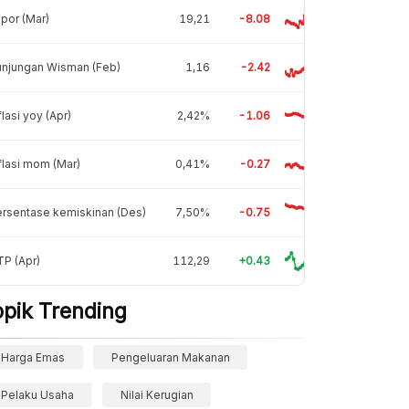
por (Mar)
19,21
-8.08
unjungan Wisman (Feb)
1,16
-2.42
flasi yoy (Apr)
2,42%
-1.06
flasi mom (Mar)
0,41%
-0.27
rsentase kemiskinan (Des)
7,50%
-0.75
P (Apr)
112,29
+0.43
opik Trending
Harga Emas
Pengeluaran Makanan
Pelaku Usaha
Nilai Kerugian