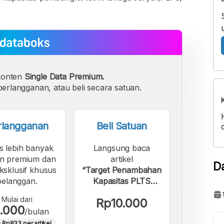
konten
Single Data Premium.
erlangganan, atau beli secara satuan.
rlangganan
Beli Satuan
s lebih banyak
Langsung baca
n premium dan
artikel
D
eksklusif khusus
“Target Penambahan
pelanggan.
Kapasitas PLTS
Indonesia sampai
Mulai dari
Rp10.000
2034”.
.000
/bulan
 Rp833 per artikel