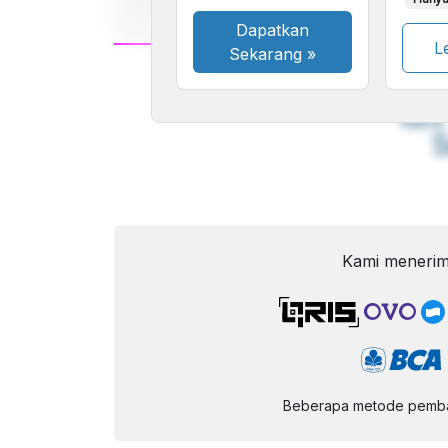
Dapatkan
Le
Sekarang
»
A
Font
F
Kecil
Kami menerim
Beberapa metode pembay