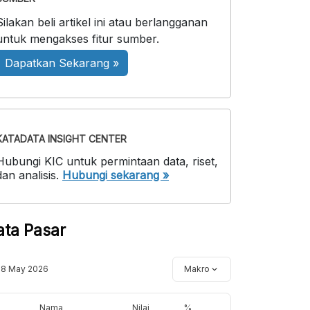
Silakan beli artikel ini atau berlangganan
untuk mengakses fitur sumber.
Dapatkan Sekarang »
KATADATA INSIGHT CENTER
Hubungi KIC untuk permintaan data, riset,
dan analisis.
Hubungi sekarang »
ata Pasar
18 May 2026
Makro
Nama
Nilai
%