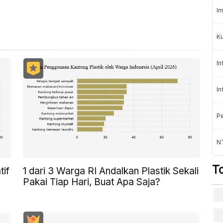
Im
K
In
In
Pe
NT
T
tif
1 dari 3 Warga RI Andalkan Plastik Sekali
Pakai Tiap Hari, Buat Apa Saja?