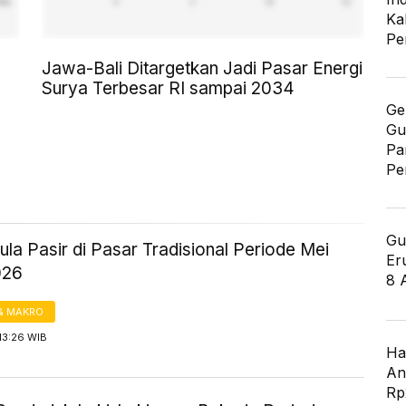
Ka
Pe
Jawa-Bali Ditargetkan Jadi Pasar Energi
Surya Terbesar RI sampai 2034
Ge
Gu
Pa
Pe
Gu
la Pasir di Pasar Tradisional Periode Mei
Er
026
8 
& MAKRO
13:26 WIB
Ha
An
Rp