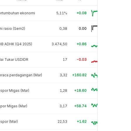
ertumbuhan ekonomi
5,11%
+0.08
ni rasio (Sem2)
0,38
0.00
DB ADHK (Q4 2025)
3.474,50
+0.86
lai Tukar USDIDR
17
-0.03
eraca perdagangan (Mar)
3,32
+160.82
spor Migas (Mar)
1,28
+18.60
por Migas (Mar)
3,17
+58.74
spor (Mar)
22,53
+1.62