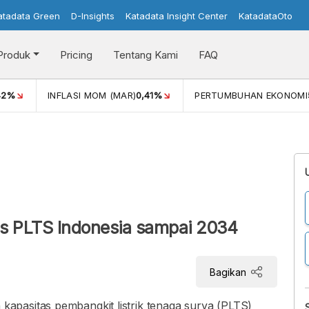
atadata Green
D-Insights
Katadata Insight Center
KatadataOto
Produk
Pricing
Tentang Kami
FAQ
42%
INFLASI MOM (MAR)
0,41%
PERTUMBUHAN EKONOMI
s PLTS Indonesia sampai 2034
Bagikan
pasitas pembangkit listrik tenaga surya (PLTS)