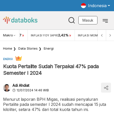
Indonesia
Masuk
Makro
17
2,42%
0,4
KAR USD/IDR
INFLASI YOY (APR)
INFLASI MOM (MAR)
Home
Data Stories
Energi
ENERGI
Kuota Pertalite Sudah Terpakai 47% pada
Semester I 2024
Adi Ahdiat
12/07/2024 14:46 WIB
Menurut laporan BPH Migas, realisasi penyaluran
Pertalite pada semester I 2024 sudah mencapai 15 juta
kiloliter, setara 47% dari total kuota tahun ini.