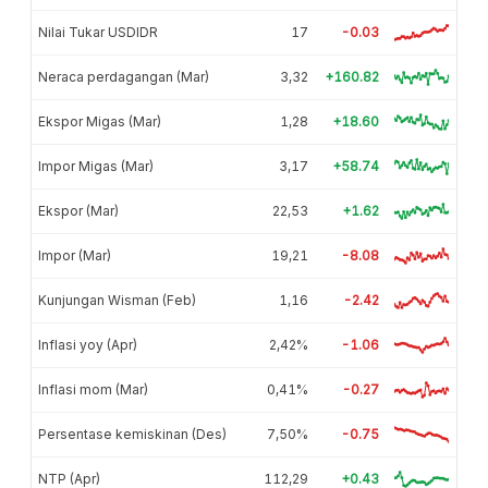
Nilai Tukar USDIDR
17
-0.03
Neraca perdagangan (Mar)
3,32
+160.82
Ekspor Migas (Mar)
1,28
+18.60
Impor Migas (Mar)
3,17
+58.74
Ekspor (Mar)
22,53
+1.62
Impor (Mar)
19,21
-8.08
Kunjungan Wisman (Feb)
1,16
-2.42
Inflasi yoy (Apr)
2,42%
-1.06
Inflasi mom (Mar)
0,41%
-0.27
Persentase kemiskinan (Des)
7,50%
-0.75
NTP (Apr)
112,29
+0.43