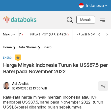
Indonesia
Masuk
Makro
17
2,42%
0,4
KAR USD/IDR
INFLASI YOY (APR)
INFLASI MOM (MAR)
Home
Data Stories
Energi
ENERGI
Harga Minyak Indonesia Turun ke US$87,5 per
Barel pada November 2022
Adi Ahdiat
05/12/2022 13:00 WIB
Rata-rata harga minyak mentah Indonesia atau ICP
mencapai US$87,5/barel pada November 2022, turun
US$1,6/barel dibanding bulan sebelumnya.