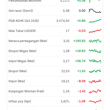
Pertumbuhan ekonomi
5,11%
+0.08
Gini rasio (Sem2)
0,38
0.00
PDB ADHK (Q4 2025)
3.474,50
+0.86
Nilai Tukar USDIDR
17
-0.03
Neraca perdagangan (Mar)
3,32
+160.82
Ekspor Migas (Mar)
1,28
+18.60
Impor Migas (Mar)
3,17
+58.74
Ekspor (Mar)
22,53
+1.62
Impor (Mar)
19,21
-8.08
Kunjungan Wisman (Feb)
1,16
-2.42
Inflasi yoy (Apr)
2,42%
-1.06