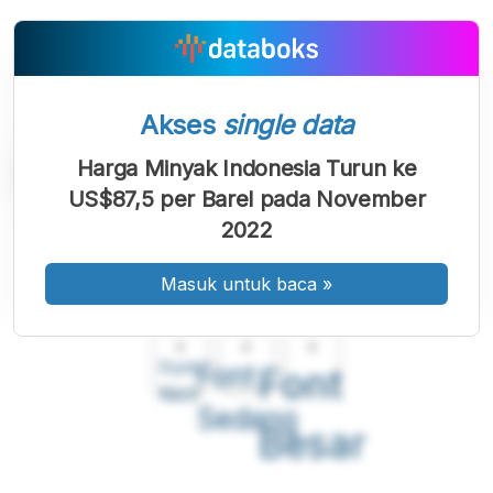
Akses
single data
Harga Minyak Indonesia Turun ke
US$87,5 per Barel pada November
2022
Masuk untuk baca
»
A
A
A
Font
Font
Font
Kecil
Sedang
Besar