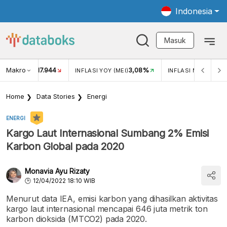
Indonesia
Masuk
Makro
17.944
3,08%
UKAR USD/IDR
INFLASI YOY (MEI)
INFLASI MOM (MEI)
Home
Data Stories
Energi
ENERGI
Kargo Laut Internasional Sumbang 2% Emisi
Karbon Global pada 2020
Monavia Ayu Rizaty
12/04/2022 18:10 WIB
Menurut data IEA, emisi karbon yang dihasilkan aktivitas
kargo laut internasional mencapai 646 juta metrik ton
karbon dioksida (MTCO2) pada 2020.