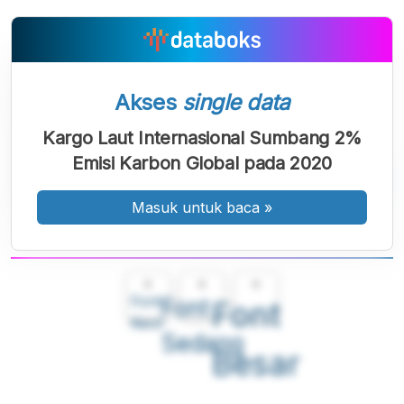
Akses
single data
Kargo Laut Internasional Sumbang 2%
Emisi Karbon Global pada 2020
Masuk untuk baca
»
A
A
A
Font
Font
Font
Kecil
Sedang
Besar