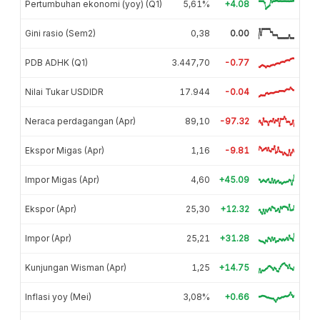
Pertumbuhan ekonomi (yoy) (Q1)
5,61%
+4.08
Gini rasio (Sem2)
0,38
0.00
PDB ADHK (Q1)
3.447,70
-0.77
Nilai Tukar USDIDR
17.944
-0.04
Neraca perdagangan (Apr)
89,10
-97.32
Ekspor Migas (Apr)
1,16
-9.81
Impor Migas (Apr)
4,60
+45.09
Ekspor (Apr)
25,30
+12.32
Impor (Apr)
25,21
+31.28
Kunjungan Wisman (Apr)
1,25
+14.75
Inflasi yoy (Mei)
3,08%
+0.66