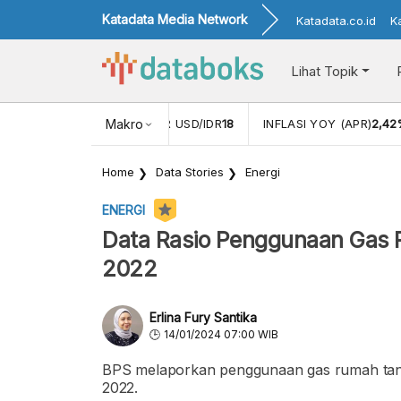
Katadata Media Network
Katadata.co.id
K
Lihat Topik
 (FEB)
1,16
NILAI TUKAR USD/IDR
Makro
18
INFLASI YOY (APR)
2,42
Home
Data Stories
Energi
ENERGI
Data Rasio Penggunaan Gas 
2022
Erlina Fury Santika
14/01/2024 07:00 WIB
BPS melaporkan penggunaan gas rumah tangg
2022.