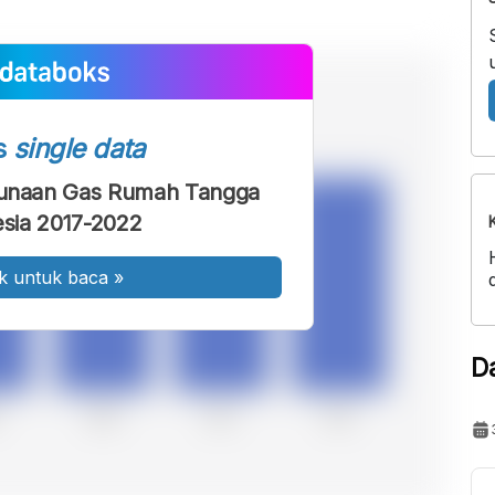
s
single data
gunaan Gas Rumah Tangga
sia 2017-2022
k untuk baca
»
D