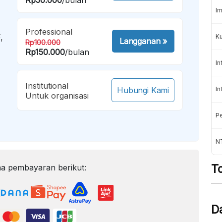
Im
Professional
,
K
Langganan
»
Rp100.000
Rp150.000
/bulan
In
Institutional
Hubungi Kami
In
Untuk organisasi
Pe
NT
T
a pembayaran berikut:
D