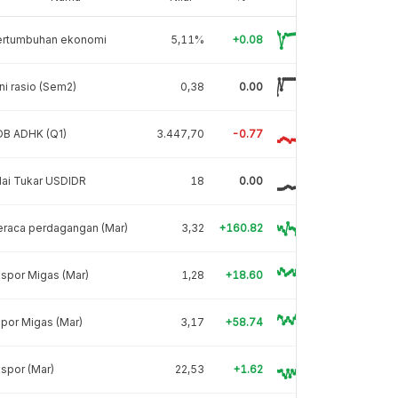
ertumbuhan ekonomi
5,11%
+0.08
ni rasio (Sem2)
0,38
0.00
DB ADHK (Q1)
3.447,70
-0.77
lai Tukar USDIDR
18
0.00
eraca perdagangan (Mar)
3,32
+160.82
spor Migas (Mar)
1,28
+18.60
por Migas (Mar)
3,17
+58.74
spor (Mar)
22,53
+1.62