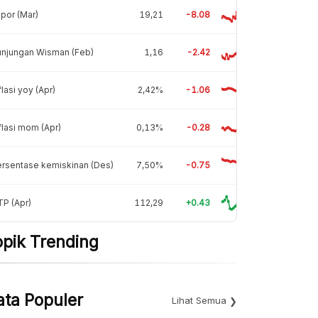
por (Mar)
19,21
-8.08
unjungan Wisman (Feb)
1,16
-2.42
flasi yoy (Apr)
2,42%
-1.06
flasi mom (Apr)
0,13%
-0.28
rsentase kemiskinan (Des)
7,50%
-0.75
P (Apr)
112,29
+0.43
opik Trending
ata Populer
Lihat Semua