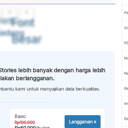
A
A
P
ont
Font
Gi
Sedang
Besar
P
Ni
tories lebih banyak dengan harga lebih
N
lakan berlangganan.
antu kami untuk menyajikan data berkualitas.
Ek
Im
Basic
Ek
Langganan
»
Rp100.000
Rp50.000
/bulan