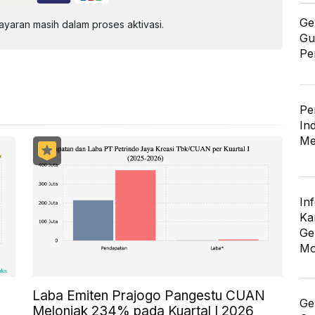
Ge
aran masih dalam proses aktivasi.
Gu
Pe
Pe
In
Me
In
Ka
Ge
Mo
Laba Emiten Prajogo Pangestu CUAN
Ge
Melonjak 234% pada Kuartal I 2026