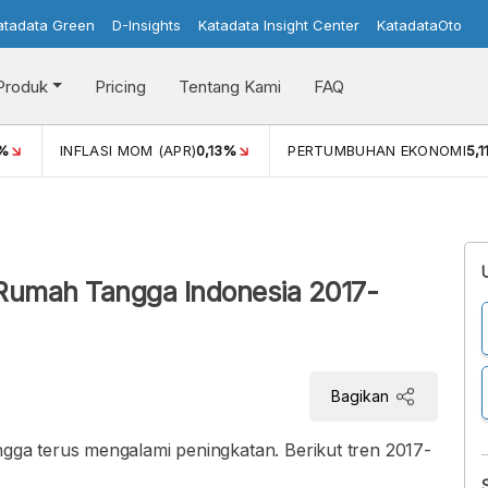
atadata Green
D-Insights
Katadata Insight Center
KatadataOto
Produk
Pricing
Tentang Kami
FAQ
%
INFLASI MOM (APR)
0,13%
PERTUMBUHAN EKONOMI
5,
Rumah Tangga Indonesia 2017-
Bagikan
a terus mengalami peningkatan. Berikut tren 2017-