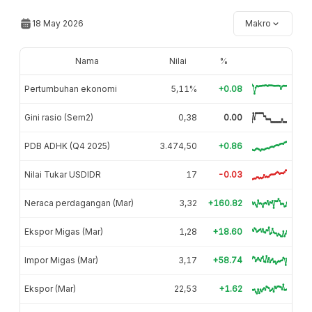
18 May 2026
Makro
Nama
Nilai
%
Pertumbuhan ekonomi
5,11%
+0.08
Gini rasio (Sem2)
0,38
0.00
PDB ADHK (Q4 2025)
3.474,50
+0.86
Nilai Tukar USDIDR
17
-0.03
Neraca perdagangan (Mar)
3,32
+160.82
Ekspor Migas (Mar)
1,28
+18.60
Impor Migas (Mar)
3,17
+58.74
Ekspor (Mar)
22,53
+1.62