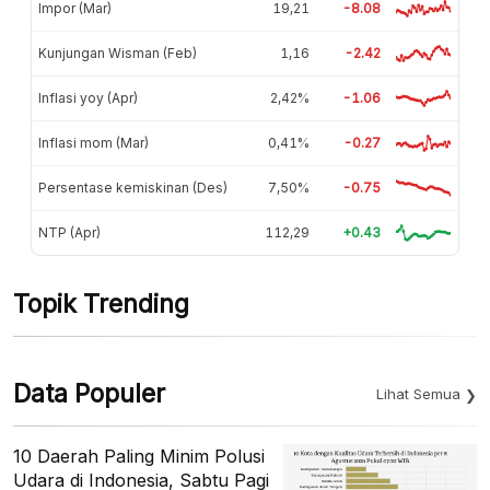
Impor (Mar)
19,21
-8.08
Kunjungan Wisman (Feb)
1,16
-2.42
Inflasi yoy (Apr)
2,42%
-1.06
Inflasi mom (Mar)
0,41%
-0.27
Persentase kemiskinan (Des)
7,50%
-0.75
NTP (Apr)
112,29
+0.43
Topik Trending
Data Populer
Lihat Semua
10 Daerah Paling Minim Polusi
Udara di Indonesia, Sabtu Pagi