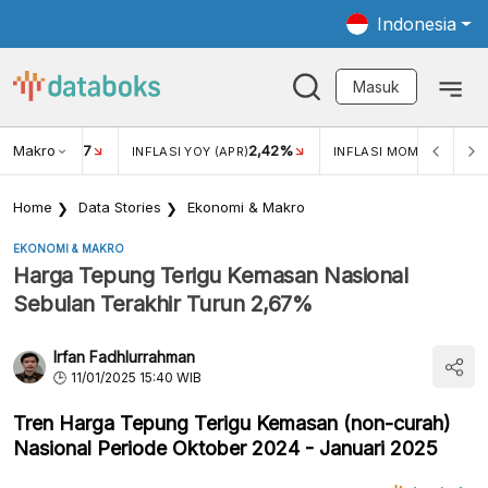
Indonesia
Masuk
Makro
17
2,42%
0,4
KAR USD/IDR
INFLASI YOY (APR)
INFLASI MOM (MAR)
Home
Data Stories
Ekonomi & Makro
EKONOMI & MAKRO
Harga Tepung Terigu Kemasan Nasional
Sebulan Terakhir Turun 2,67%
Irfan Fadhlurrahman
11/01/2025 15:40 WIB
Tren Harga Tepung Terigu Kemasan (non-curah)
Nasional Periode Oktober 2024 - Januari 2025