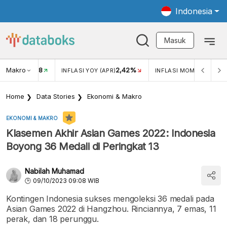
Indonesia
Masuk
Makro
18
2,42%
0,1
KAR USD/IDR
INFLASI YOY (APR)
INFLASI MOM (APR)
Home
Data Stories
Ekonomi & Makro
EKONOMI & MAKRO
Klasemen Akhir Asian Games 2022: Indonesia
Boyong 36 Medali di Peringkat 13
Nabilah Muhamad
09/10/2023 09:08 WIB
Kontingen Indonesia sukses mengoleksi 36 medali pada
Asian Games 2022 di Hangzhou. Rinciannya, 7 emas, 11
perak, dan 18 perunggu.