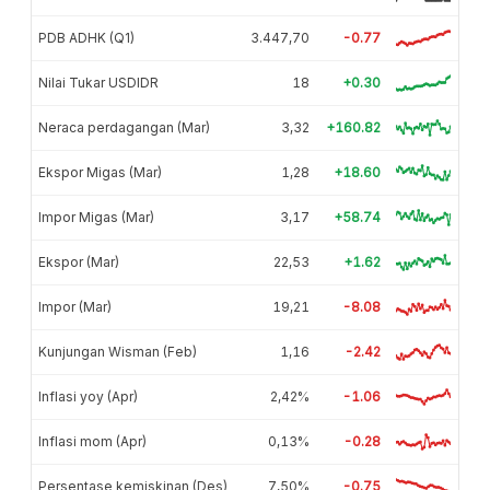
PDB ADHK (Q1)
3.447,70
-0.77
Nilai Tukar USDIDR
18
+0.30
Neraca perdagangan (Mar)
3,32
+160.82
Ekspor Migas (Mar)
1,28
+18.60
Impor Migas (Mar)
3,17
+58.74
Ekspor (Mar)
22,53
+1.62
Impor (Mar)
19,21
-8.08
Kunjungan Wisman (Feb)
1,16
-2.42
Inflasi yoy (Apr)
2,42%
-1.06
Inflasi mom (Apr)
0,13%
-0.28
Persentase kemiskinan (Des)
7,50%
-0.75