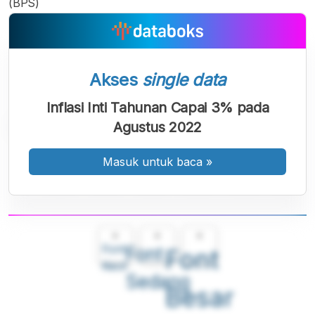
(BPS)
Akses
single data
Inflasi Inti Tahunan Capai 3% pada
Agustus 2022
Masuk untuk baca
»
A
A
A
Font
Font
Font
Kecil
Sedang
Besar