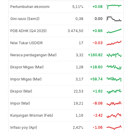
Pertumbuhan ekonomi
5,11%
+0.08
Gini rasio (Sem2)
0,38
0.00
PDB ADHK (Q4 2025)
3.474,50
+0.86
Nilai Tukar USDIDR
17
-0.03
Neraca perdagangan (Mar)
3,32
+160.82
Ekspor Migas (Mar)
1,28
+18.60
Impor Migas (Mar)
3,17
+58.74
Ekspor (Mar)
22,53
+1.62
Impor (Mar)
19,21
-8.08
Kunjungan Wisman (Feb)
1,16
-2.42
Inflasi yoy (Apr)
2,42%
-1.06