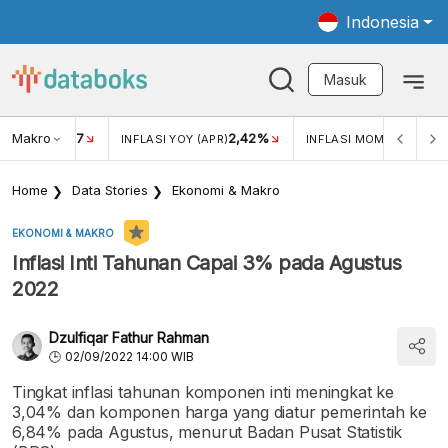
Indonesia
Masuk
Makro
17
2,42%
0,4
KAR USD/IDR
INFLASI YOY (APR)
INFLASI MOM (MAR)
Home
Data Stories
Ekonomi & Makro
EKONOMI & MAKRO
Inflasi Inti Tahunan Capai 3% pada Agustus
2022
Dzulfiqar Fathur Rahman
02/09/2022 14:00 WIB
Tingkat inflasi tahunan komponen inti meningkat ke
3,04% dan komponen harga yang diatur pemerintah ke
6,84% pada Agustus, menurut Badan Pusat Statistik