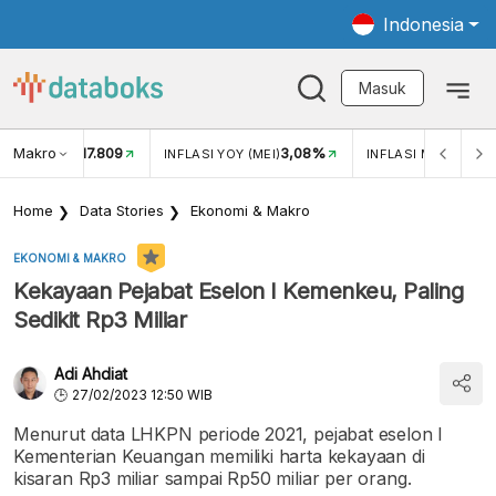
Indonesia
Masuk
Makro
17.809
3,08%
UKAR USD/IDR
INFLASI YOY (MEI)
INFLASI MOM (MEI)
Home
Data Stories
Ekonomi & Makro
EKONOMI & MAKRO
Kekayaan Pejabat Eselon I Kemenkeu, Paling
Sedikit Rp3 Miliar
Adi Ahdiat
27/02/2023 12:50 WIB
Menurut data LHKPN periode 2021, pejabat eselon I
Kementerian Keuangan memiliki harta kekayaan di
kisaran Rp3 miliar sampai Rp50 miliar per orang.