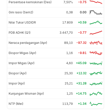
Persentase kemiskinan (Des)
7,50%
-0.75
Gini rasio (Sem2)
0,38
0.00
Nilai Tukar USDIDR
17.809
+0.59
PDB ADHK (Q1)
3.447,70
-0.77
Neraca perdagangan (Apr)
89,10
-97.32
Ekspor Migas (Apr)
1,16
-9.81
Impor Migas (Apr)
4,60
+45.09
Ekspor (Apr)
25,30
+12.32
Impor (Apr)
25,21
+31.28
Kunjungan Wisman (Apr)
1,25
+14.75
NTP (Mei)
113,79
+1.34