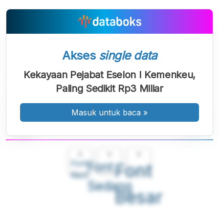
Akses
single data
Kekayaan Pejabat Eselon I Kemenkeu,
Paling Sedikit Rp3 Miliar
Masuk untuk baca
»
A
A
A
Font
Font
Font
Kecil
Sedang
Besar