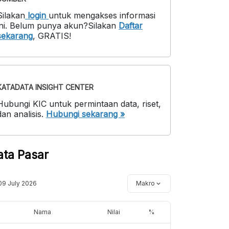
Silakan
login
untuk mengakses informasi
ni
.
Belum punya akun?
Silakan
Daftar
sekarang
,
GRATIS!
KATADATA INSIGHT CENTER
Hubungi KIC untuk permintaan data, riset,
dan analisis.
Hubungi sekarang »
ata Pasar
09 July 2026
Makro
Nama
Nilai
%