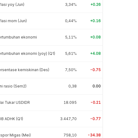
flasi yoy (Jun)
3,34%
+0.26
flasi mom (Jun)
0,44%
+0.16
ertumbuhan ekonomi
5,11%
+0.08
rtumbuhan ekonomi (yoy) (Q1)
5,61%
+4.08
rsentase kemiskinan (Des)
7,50%
-0.75
ni rasio (Sem2)
0,38
0.00
lai Tukar USDIDR
18.095
-0.21
DB ADHK (Q1)
3.447,70
-0.77
spor Migas (Mei)
758,10
-34.38