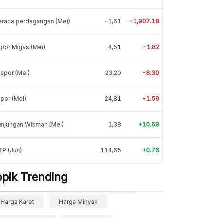
eraca perdagangan (Mei)
-1,61
-1,907.18
por Migas (Mei)
4,51
-1.82
spor (Mei)
23,20
-8.30
por (Mei)
24,81
-1.59
unjungan Wisman (Mei)
1,38
+10.69
P (Jun)
114,65
+0.76
opik Trending
Harga Karet
Harga Minyak