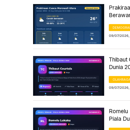
Prakiraa
Berawan
DEMOGRA
09/07/2026,
Thibaut 
Dunia 2
OLAHRAG
09/07/2026,
Romelu 
Piala D