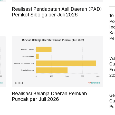
Realisasi Pendapatan Asli Daerah (PAD)
Pemkot Sibolga per Juli 2026
10
Po
In
Ka
Pe
Wa
Gu
Er
20
Realisasi Belanja Daerah Pemkab
Ge
Puncak per Juli 2026
Gu
Pe