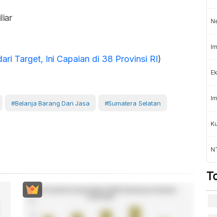
iar
N
Im
i Target, Ini Capaian di 38 Provinsi RI
)
Ek
Im
#belanja Barang Dan Jasa
#Sumatera Selatan
K
NT
T