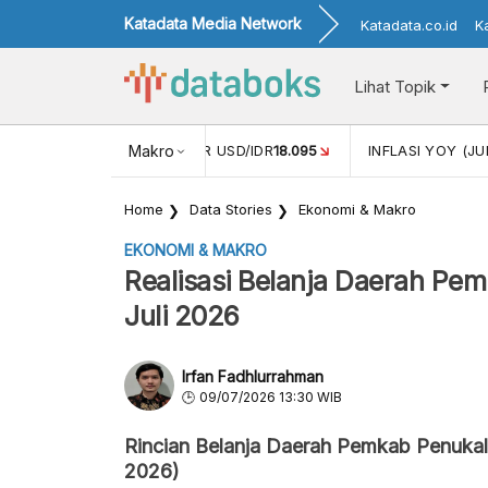
Katadata Media Network
Katadata.co.id
K
Lihat Topik
 (MEI)
1,38
NILAI TUKAR USD/IDR
Makro
18.095
INFLASI YOY (JU
Home
Data Stories
Ekonomi & Makro
EKONOMI & MAKRO
Realisasi Belanja Daerah Pem
Juli 2026
Irfan Fadhlurrahman
09/07/2026 13:30 WIB
Rincian Belanja Daerah Pemkab Penukal 
2026)