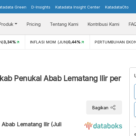
atadata Green
D-Insights
Katadata Insight Center
KatadataOto
Produk
Pricing
Tentang Kami
Kontribusi Kami
FA
N)
3,34%
INFLASI MOM (JUN)
0,44%
PERTUMBUHAN EKO
kab Penukal Abab Lematang Ilir per
Bagikan
Abab Lematang Ilir (Juli