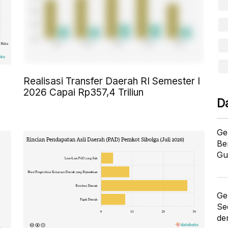
Realisasi Transfer Daerah RI Semester I
2026 Capai Rp357,4 Triliun
D
Ge
Be
Gu
Ge
Se
de