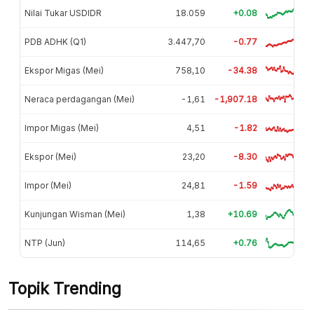
Nilai Tukar USDIDR
18.059
+0.08
PDB ADHK (Q1)
3.447,70
-0.77
Ekspor Migas (Mei)
758,10
-34.38
Neraca perdagangan (Mei)
-1,61
-1,907.18
Impor Migas (Mei)
4,51
-1.82
Ekspor (Mei)
23,20
-8.30
Impor (Mei)
24,81
-1.59
Kunjungan Wisman (Mei)
1,38
+10.69
NTP (Jun)
114,65
+0.76
Topik Trending