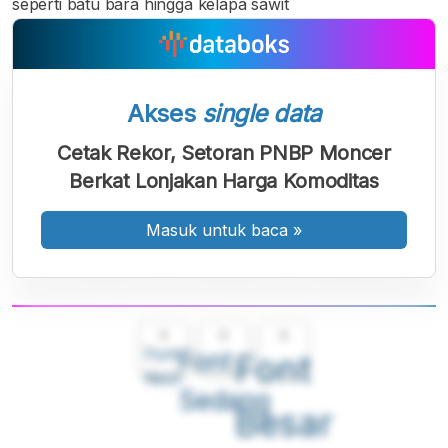
seperti batu bara hingga kelapa sawit
Akses
single data
Cetak Rekor, Setoran PNBP Moncer
Berkat Lonjakan Harga Komoditas
Masuk untuk baca
»
A
A
A
Font
Font
Font
Kecil
Sedang
Besar