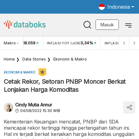
Indonesia
Masuk
Makro
18.059
3,34%
UKAR USD/IDR
INFLASI YOY (JUN)
INFLASI MOM (JUN
Home
Data Stories
Ekonomi & Makro
EKONOMI & MAKRO
Cetak Rekor, Setoran PNBP Moncer Berkat
Lonjakan Harga Komoditas
Cindy Mutia Annur
04/08/2022 15:30 WIB
Kementerian Keuangan mencatat, PNBP dari SDA
mencapai rekor tertinggi hingga pertengahan tahun ini.
Hal ini terjadi berkat kenaikan harga komoditas unggulan