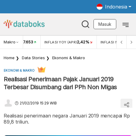
Indonesia
Masuk
Makro
17.653
2,42%
KAR USD/IDR
INFLASI YOY (APR)
INFLASI MOM (APR)
Home
Data Stories
Ekonomi & Makro
EKONOMI & MAKRO
Realisasi Penerimaan Pajak Januari 2019
Terbesar Disumbang dari PPh Non Migas
21/02/2019 15:29 WIB
Realisasi penerimaan negara Januari 2019 mencapai Rp
89,8 triliun.