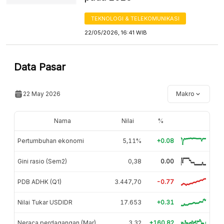
TEKNOLOGI & TELEKOMUNIKASI
22/05/2026, 16:41 WIB
Data Pasar
22 May 2026
Makro
Nama
Nilai
%
Pertumbuhan ekonomi
5,11%
+0.08
Gini rasio (Sem2)
0,38
0.00
PDB ADHK (Q1)
3.447,70
-0.77
Nilai Tukar USDIDR
17.653
+0.31
Neraca perdagangan (Mar)
3,32
+160.82