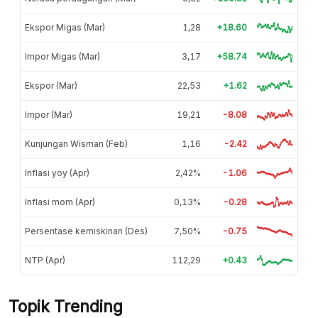
Ekspor Migas (Mar)
1,28
+18.60
Impor Migas (Mar)
3,17
+58.74
Ekspor (Mar)
22,53
+1.62
Impor (Mar)
19,21
-8.08
Kunjungan Wisman (Feb)
1,16
-2.42
Inflasi yoy (Apr)
2,42%
-1.06
Inflasi mom (Apr)
0,13%
-0.28
Persentase kemiskinan (Des)
7,50%
-0.75
NTP (Apr)
112,29
+0.43
Topik Trending