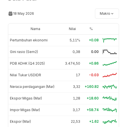
18 May 2026
Makro
Nama
Nilai
%
Pertumbuhan ekonomi
5,11%
+0.08
Gini rasio (Sem2)
0,38
0.00
PDB ADHK (Q4 2025)
3.474,50
+0.86
Nilai Tukar USDIDR
17
-0.03
Neraca perdagangan (Mar)
3,32
+160.82
Ekspor Migas (Mar)
1,28
+18.60
Impor Migas (Mar)
3,17
+58.74
Ekspor (Mar)
22,53
+1.62