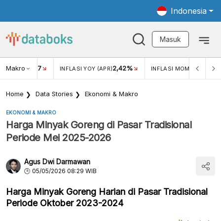
Indonesia
Masuk
Makro
17
2,42%
0,4
KAR USD/IDR
INFLASI YOY (APR)
INFLASI MOM (MAR)
Home
Data Stories
Ekonomi & Makro
EKONOMI & MAKRO
Harga Minyak Goreng di Pasar Tradisional
Periode Mei 2025-2026
Agus Dwi Darmawan
05/05/2026 08:29 WIB
Harga Minyak Goreng Harian di Pasar Tradisional
Periode Oktober 2023-2024