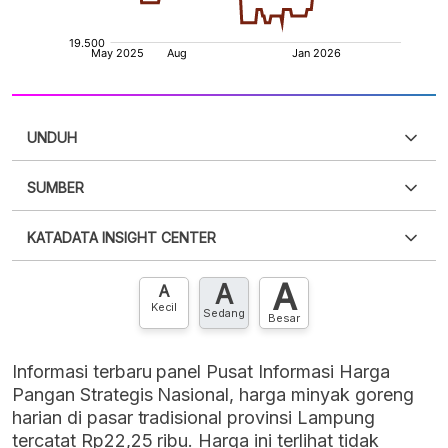
UNDUH
SUMBER
PDF
PNG
Silakan
login
untuk mengakses informasi ini
.
Belum
KATADATA INSIGHT CENTER
punya akun?
Silakan
Daftar sekarang
,
GRATIS!
XLS
EMBED
A
A
Hubungi sekarang »
A
Kecil
Sedang
Besar
Informasi terbaru panel Pusat Informasi Harga
Pangan Strategis Nasional, harga minyak goreng
harian di pasar tradisional provinsi Lampung
tercatat Rp22,25 ribu. Harga ini terlihat tidak