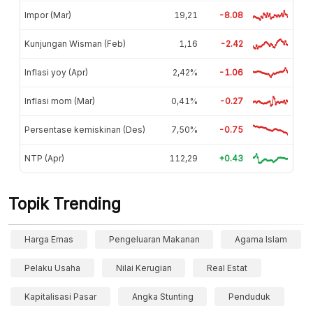
Impor (Mar)
19,21
-8.08
Kunjungan Wisman (Feb)
1,16
-2.42
Inflasi yoy (Apr)
2,42%
-1.06
Inflasi mom (Mar)
0,41%
-0.27
Persentase kemiskinan (Des)
7,50%
-0.75
NTP (Apr)
112,29
+0.43
Topik Trending
Harga Emas
Pengeluaran Makanan
Agama Islam
Pelaku Usaha
Nilai Kerugian
Real Estat
Kapitalisasi Pasar
Angka Stunting
Penduduk