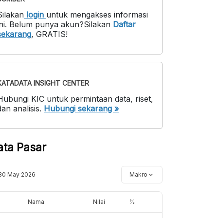
Silakan
login
untuk mengakses informasi
ni
.
Belum punya akun?
Silakan
Daftar
sekarang
,
GRATIS!
KATADATA INSIGHT CENTER
Hubungi KIC untuk permintaan data, riset,
dan analisis.
Hubungi sekarang »
ata Pasar
30 May 2026
Makro
Nama
Nilai
%