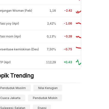
unjungan Wisman (Feb)
1,16
-2.42
flasi yoy (Apr)
2,42%
-1.06
flasi mom (Apr)
0,13%
-0.28
rsentase kemiskinan (Des)
7,50%
-0.75
P (Apr)
112,29
+0.43
opik Trending
Penduduk Muslim
Nilai Kerugian
Cuaca Jakarta
Penduduk Miskin
Sulawesi-Selatan
Erupsi