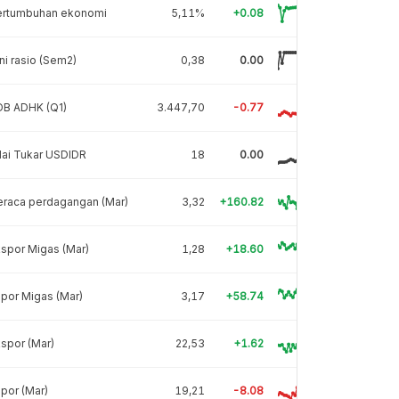
ertumbuhan ekonomi
5,11%
+0.08
ni rasio (Sem2)
0,38
0.00
DB ADHK (Q1)
3.447,70
-0.77
lai Tukar USDIDR
18
0.00
eraca perdagangan (Mar)
3,32
+160.82
spor Migas (Mar)
1,28
+18.60
por Migas (Mar)
3,17
+58.74
spor (Mar)
22,53
+1.62
por (Mar)
19,21
-8.08