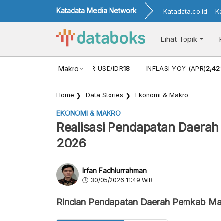
Katadata Media Network
Katadata.co.id
K
Lihat Topik
 (FEB)
1,16
NILAI TUKAR USD/IDR
Makro
18
INFLASI YOY (APR)
2,42
Home
Data Stories
Ekonomi & Makro
EKONOMI & MAKRO
Realisasi Pendapatan Daera
2026
Irfan Fadhlurrahman
30/05/2026 11:49 WIB
Rincian Pendapatan Daerah Pemkab Ma