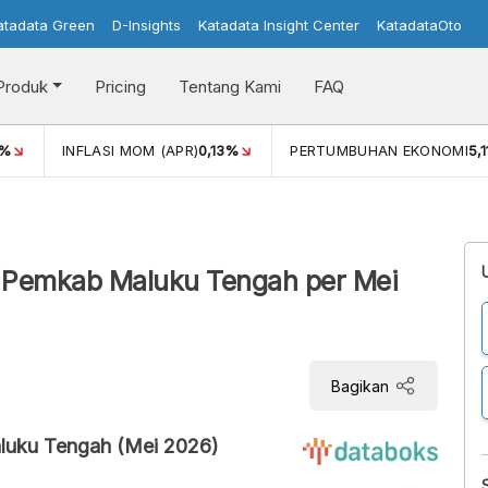
atadata Green
D-Insights
Katadata Insight Center
KatadataOto
Produk
Pricing
Tentang Kami
FAQ
%
INFLASI MOM (APR)
0,13%
PERTUMBUHAN EKONOMI
5,
h Pemkab Maluku Tengah per Mei
Bagikan
luku Tengah (Mei 2026)