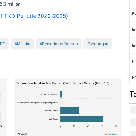
3 miliar
K
ri TKD Periode 2020-2025
)
In
KDD
#Maluku
#Pemerintah Daerah
#Keuangan
In
Pe
NT
T