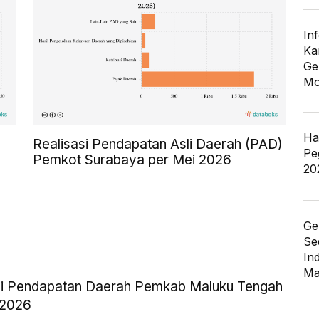
In
Ka
Ge
Mo
Ha
Realisasi Pendapatan Asli Daerah (PAD)
Pe
Pemkot Surabaya per Mei 2026
20
Ge
Se
In
Ma
si Pendapatan Daerah Pemkab Maluku Tengah
 2026