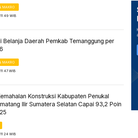
& MAKRO
11:49 WIB
si Belanja Daerah Pemkab Temanggung per
6
& MAKRO
11:47 WIB
Kemahalan Konstruksi Kabupaten Penukal
matang Ilir Sumatera Selatan Capai 93,2 Poin
025
11:24 WIB